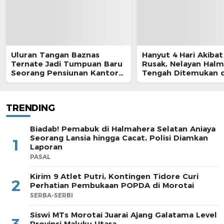
Uluran Tangan Baznas
Hanyut 4 Hari Akibat
Ternate Jadi Tumpuan Baru
Rusak, Nelayan Hal
Seorang Pensiunan Kantor
Tengah Ditemukan d
Pos
Morotai
TRENDING
Biadab! Pemabuk di Halmahera Selatan Aniaya
Seorang Lansia hingga Cacat, Polisi Diamkan
1
Laporan
PASAL
Kirim 9 Atlet Putri, Kontingen Tidore Curi
2
Perhatian Pembukaan POPDA di Morotai
SERBA-SERBI
Siswi MTs Morotai Juarai Ajang Galatama Level
Provinsi Maluku Utara