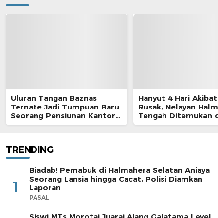
Uluran Tangan Baznas
Hanyut 4 Hari Akibat
Ternate Jadi Tumpuan Baru
Rusak, Nelayan Hal
Seorang Pensiunan Kantor
Tengah Ditemukan d
Pos
Morotai
TRENDING
Biadab! Pemabuk di Halmahera Selatan Aniaya
Seorang Lansia hingga Cacat, Polisi Diamkan
1
Laporan
PASAL
Siswi MTs Morotai Juarai Ajang Galatama Level