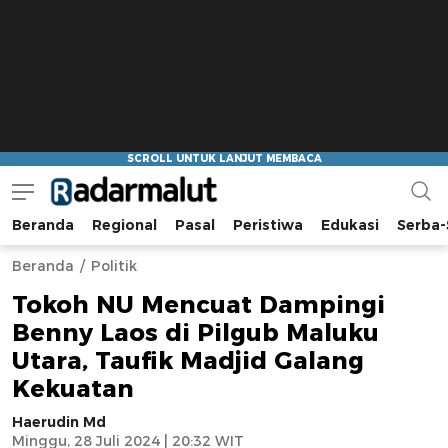
Beranda
Regional
Pasal
Peristiwa
Edukasi
Serba-
Radar Malut
Bacaan Nyindir
Beranda
Politik
Tokoh NU Mencuat Dampingi
Benny Laos di Pilgub Maluku
Utara, Taufik Madjid Galang
Kekuatan
Haerudin Md
Minggu, 28 Juli 2024 | 20:32 WIT