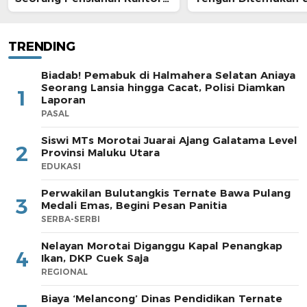
Pos
Morotai
TRENDING
Biadab! Pemabuk di Halmahera Selatan Aniaya
Seorang Lansia hingga Cacat, Polisi Diamkan
1
Laporan
PASAL
Siswi MTs Morotai Juarai Ajang Galatama Level
2
Provinsi Maluku Utara
EDUKASI
Perwakilan Bulutangkis Ternate Bawa Pulang
3
Medali Emas, Begini Pesan Panitia
SERBA-SERBI
Nelayan Morotai Diganggu Kapal Penangkap
4
Ikan, DKP Cuek Saja
REGIONAL
Biaya ‘Melancong’ Dinas Pendidikan Ternate