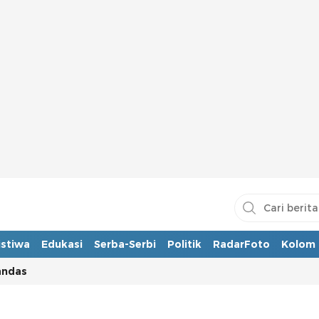
istiwa
Edukasi
Serba-Serbi
Politik
RadarFoto
Kolom
andas