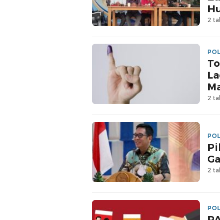
H
2 ta
POL
To
La
Ma
2 ta
POL
Pi
Ga
2 ta
POL
PA