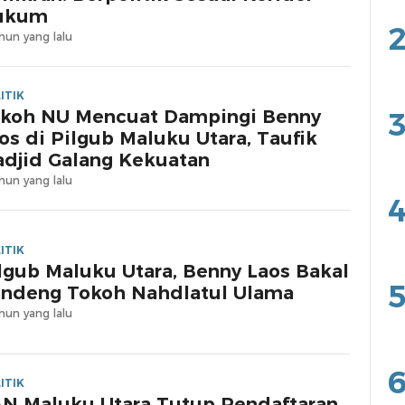
ukum
2
hun yang lalu
ITIK
koh NU Mencuat Dampingi Benny
3
os di Pilgub Maluku Utara, Taufik
djid Galang Kekuatan
hun yang lalu
4
ITIK
lgub Maluku Utara, Benny Laos Bakal
5
ndeng Tokoh Nahdlatul Ulama
hun yang lalu
6
ITIK
N Maluku Utara Tutup Pendaftaran