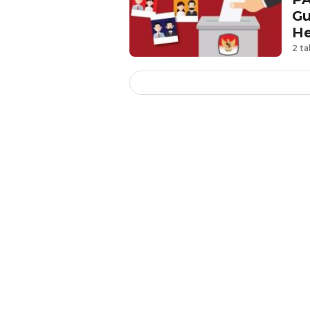
Gu
H
2 ta