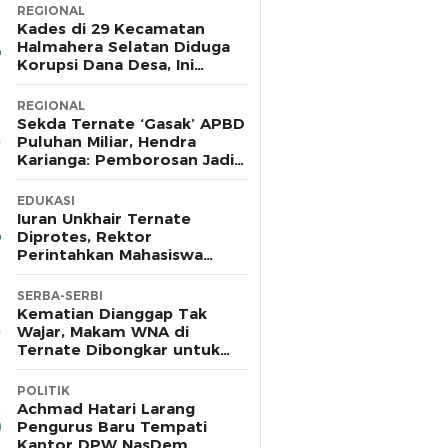
REGIONAL
Kades di 29 Kecamatan
Halmahera Selatan Diduga
Korupsi Dana Desa, Ini
Daftarnya
REGIONAL
Sekda Ternate ‘Gasak’ APBD
Puluhan Miliar, Hendra
Karianga: Pemborosan Jadi
Harus Diaudit
EDUKASI
Iuran Unkhair Ternate
Diprotes, Rektor
Perintahkan Mahasiswa
Jangan Kuliah
SERBA-SERBI
Kematian Dianggap Tak
Wajar, Makam WNA di
Ternate Dibongkar untuk
Autopsi
POLITIK
Achmad Hatari Larang
Pengurus Baru Tempati
Kantor DPW NasDem