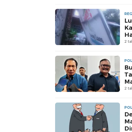
REG
Lu
Ka
Ha
2 ta
POL
Bu
Ta
Ma
2 ta
POL
De
Ma
Di