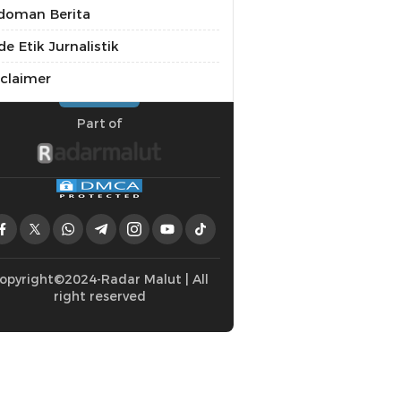
doman Berita
e Etik Jurnalistik
sclaimer
Part of
opyright©2024-Radar Malut | All
right reserved