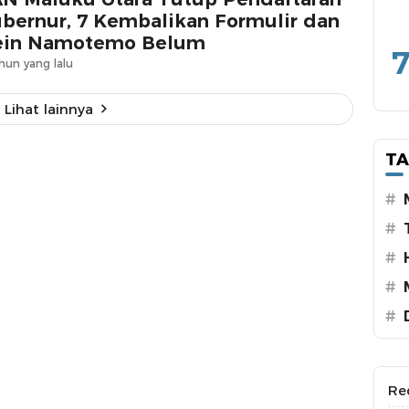
bernur, 7 Kembalikan Formulir dan
ein Namotemo Belum
7
hun yang lalu
Lihat lainnya
T
#
#
#
#
#
Re