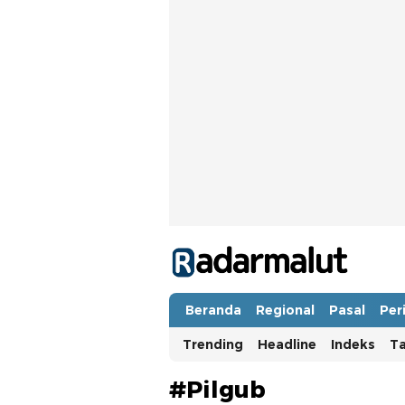
Radar Malut
Bacaan Nyindir
Beranda
Regional
Pasal
Per
Trending
Headline
Indeks
T
#Pilgub