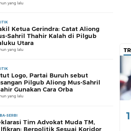
hun yang lalu
ITIK
kil Ketua Gerindra: Catat Aliong
s-Sahril Thahir Kalah di Pilgub
luku Utara
TR
hun yang lalu
ITIK
tut Logo, Partai Buruh sebut
sangan Pilgub Aliong Mus-Sahril
ahir Gunakan Cara Orba
hun yang lalu
1
BA-SERBI
klarasi Tim Advokat Muda TM,
lfikran: Berpolitik Sesuai Koridor