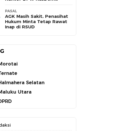
Maluku Utara
PASAL
AGK Masih Sakit, Penasihat
Hukum Minta Tetap Rawat
Inap di RSUD
AG
Morotai
Ternate
Halmahera Selatan
Maluku Utara
DPRD
daksi