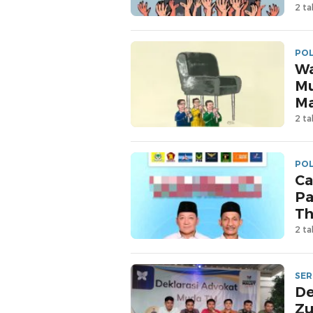
2 ta
POL
Wa
Mu
Ma
2 ta
POL
Ca
Pa
Th
2 ta
SER
De
Zu