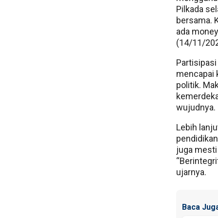
Pilkada sel
bersama. K
ada money 
(14/11/202
Partisipas
mencapai k
politik. Ma
kemerdeka
wujudnya.
Lebih lanju
pendidikan
juga mesti
“Berintegr
ujarnya.
Baca Juga