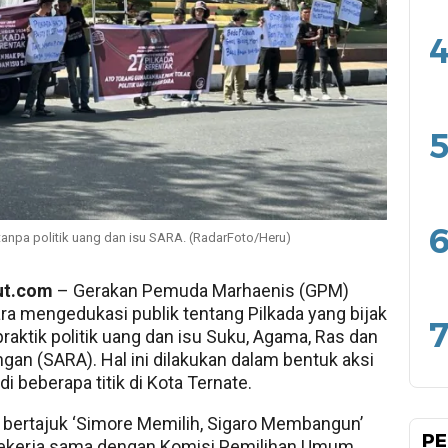
4
5
6
 tanpa politik uang dan isu SARA. (RadarFoto/Heru)
ut.com
– Gerakan Pemuda Marhaenis (GPM)
ra mengedukasi publik tentang Pilkada yang bijak
7
praktik politik uang dan isu Suku, Agama, Ras dan
ngan (SARA). Hal ini dilakukan dalam bentuk aksi
i beberapa titik di Kota Ternate.
i bertajuk ‘Simore Memilih, Sigaro Membangun’
PE
bekerja sama dengan Komisi Pemilihan Umum