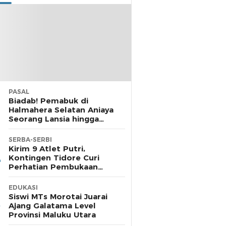
PASAL
Biadab! Pemabuk di
Halmahera Selatan Aniaya
Seorang Lansia hingga
Cacat, Polisi Diamkan
Laporan
SERBA-SERBI
Kirim 9 Atlet Putri,
Kontingen Tidore Curi
Perhatian Pembukaan
POPDA di Morotai
EDUKASI
Siswi MTs Morotai Juarai
Ajang Galatama Level
Provinsi Maluku Utara