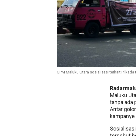
GPM Maluku Utara sosialisasi terkait Pilkada
Radarmal
Maluku Uta
tanpa ada 
Antar golo
kampanye d
Sosialisas
tersebut 