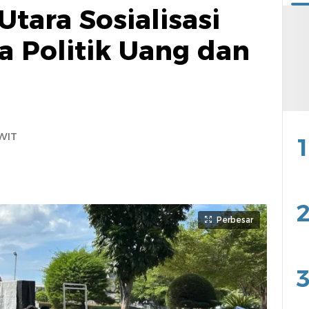
tara Sosialisasi
a Politik Uang dan
 WIT
1
2
Perbesar
3