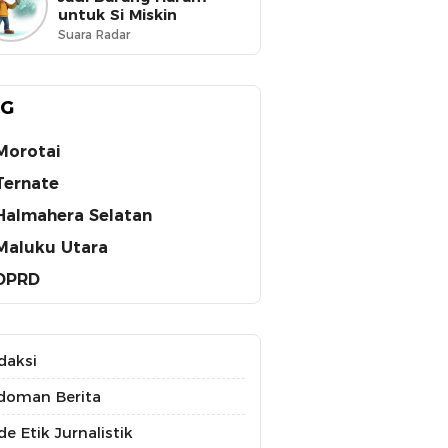
untuk Si Miskin
Suara Radar
AG
Morotai
Ternate
Halmahera Selatan
Maluku Utara
DPRD
daksi
doman Berita
e Etik Jurnalistik