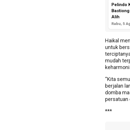
Pelindo 
Bastiong
Alih
Rabu, 5 A
Haikal me
untuk bers
terciptany
mudah terp
keharmonis
“Kita semu
berjalan l
domba mas
persatuan 
***