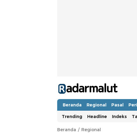
Radar Malut
Bacaan Nyindir
Beranda
Regional
Pasal
Per
Trending
Headline
Indeks
T
Beranda
Regional