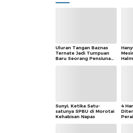
Uluran Tangan Baznas
Hany
Ternate Jadi Tumpuan
Mesi
Baru Seorang Pensiunan
Halm
Kantor Pos
Dite
Sunyi, Ketika Satu-
4 Har
satunya SPBU di Morotai
Dite
Kehabisan Napas
Pera