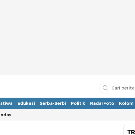
istiwa
Edukasi
Serba-Serbi
Politik
RadarFoto
Kolom
andas
TR