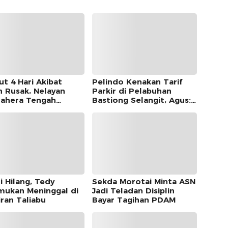
ut 4 Hari Akibat
Pelindo Kenakan Tarif
n Rusak, Nelayan
Parkir di Pelabuhan
ahera Tengah
Bastiong Selangit, Agus:
mukan di Morotai
Pemkot Harus Ambil Alih
i Hilang, Tedy
Sekda Morotai Minta ASN
mukan Meninggal di
Jadi Teladan Disiplin
iran Taliabu
Bayar Tagihan PDAM