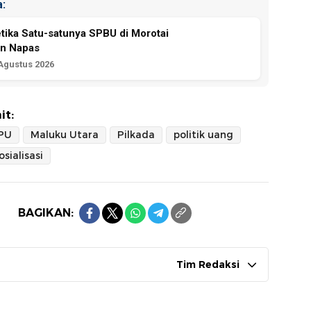
:
etika Satu-satunya SPBU di Morotai
an Napas
 Agustus 2026
it:
PU
Maluku Utara
Pilkada
politik uang
osialisasi
BAGIKAN:
Tim Redaksi