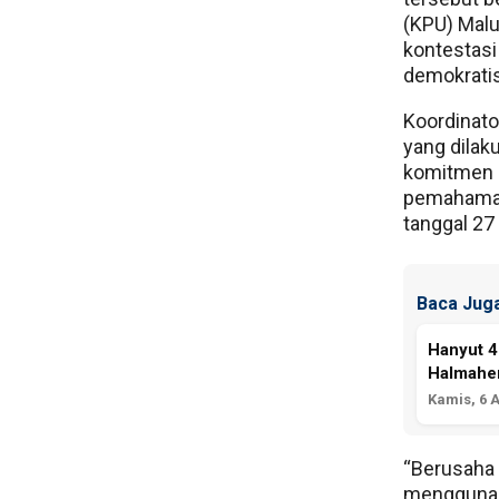
(KPU) Mal
kontestasi
demokratis
Koordinato
yang dilak
komitmen 
pemahaman 
tanggal 27
Baca Juga
Hanyut 4
Halmaher
Kamis, 6 
“Berusaha 
menggunaka