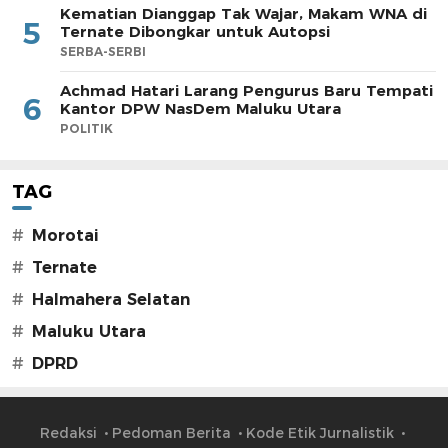
Kematian Dianggap Tak Wajar, Makam WNA di
5
Ternate Dibongkar untuk Autopsi
SERBA-SERBI
Achmad Hatari Larang Pengurus Baru Tempati
6
Kantor DPW NasDem Maluku Utara
POLITIK
TAG
#
Morotai
#
Ternate
#
Halmahera Selatan
#
Maluku Utara
#
DPRD
Redaksi
Pedoman Berita
Kode Etik Jurnalistik