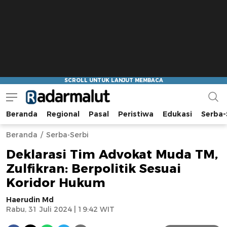
Beranda
Regional
Pasal
Peristiwa
Edukasi
Serba-
Radar Malut
Bacaan Nyindir
Beranda
Serba-Serbi
Deklarasi Tim Advokat Muda TM,
Zulfikran: Berpolitik Sesuai
Koridor Hukum
Haerudin Md
Rabu, 31 Juli 2024 | 19:42 WIT