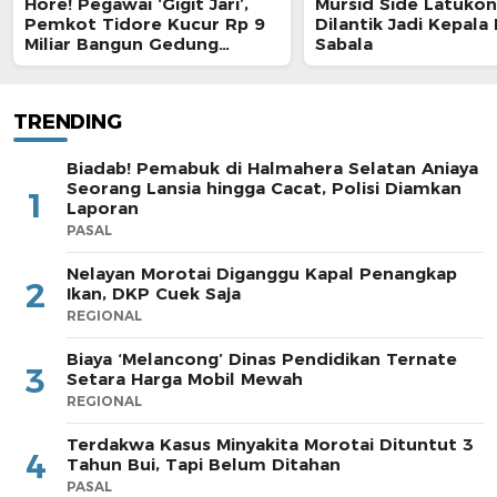
Hore! Pegawai ‘Gigit Jari’,
Mursid Side Latukon
Pemkot Tidore Kucur Rp 9
Dilantik Jadi Kepala
Miliar Bangun Gedung
Sabala
Kepolisian
TRENDING
Biadab! Pemabuk di Halmahera Selatan Aniaya
Seorang Lansia hingga Cacat, Polisi Diamkan
1
Laporan
PASAL
Nelayan Morotai Diganggu Kapal Penangkap
2
Ikan, DKP Cuek Saja
REGIONAL
Biaya ‘Melancong’ Dinas Pendidikan Ternate
3
Setara Harga Mobil Mewah
REGIONAL
Terdakwa Kasus Minyakita Morotai Dituntut 3
4
Tahun Bui, Tapi Belum Ditahan
PASAL