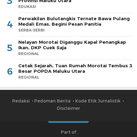
3
Provinsi Maluku Utara
EDUKASI
Perwakilan Bulutangkis Ternate Bawa Pulang
4
Medali Emas, Begini Pesan Panitia
SERBA-SERBI
Nelayan Morotai Diganggu Kapal Penangkap
5
Ikan, DKP Cuek Saja
REGIONAL
Cetak Sejarah, Tuan Rumah Morotai Tembus 3
6
Besar POPDA Maluku Utara
REGIONAL
Redaksi
Pedoman Berita
Kode Etik Jurnalistik
Disclaimer
Part of