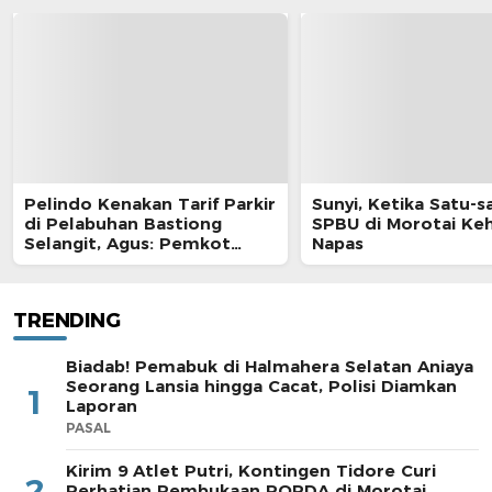
Pelindo Kenakan Tarif Parkir
Sunyi, Ketika Satu-s
di Pelabuhan Bastiong
SPBU di Morotai Ke
Selangit, Agus: Pemkot
Napas
Harus Ambil Alih
TRENDING
Biadab! Pemabuk di Halmahera Selatan Aniaya
Seorang Lansia hingga Cacat, Polisi Diamkan
1
Laporan
PASAL
Kirim 9 Atlet Putri, Kontingen Tidore Curi
2
Perhatian Pembukaan POPDA di Morotai