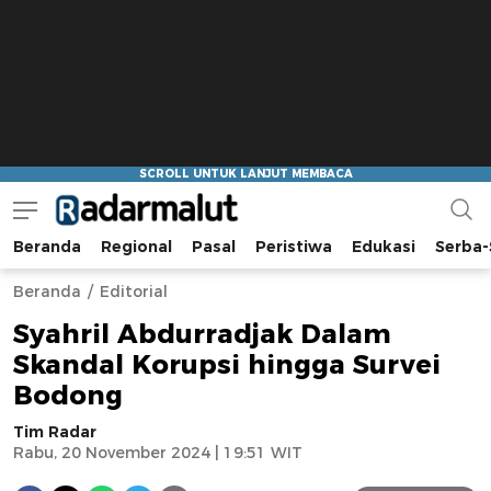
Beranda
Regional
Pasal
Peristiwa
Edukasi
Serba-
Radar Malut
Bacaan Nyindir
Beranda
Editorial
Syahril Abdurradjak Dalam
Skandal Korupsi hingga Survei
Bodong
Tim Radar
Rabu, 20 November 2024 | 19:51 WIT