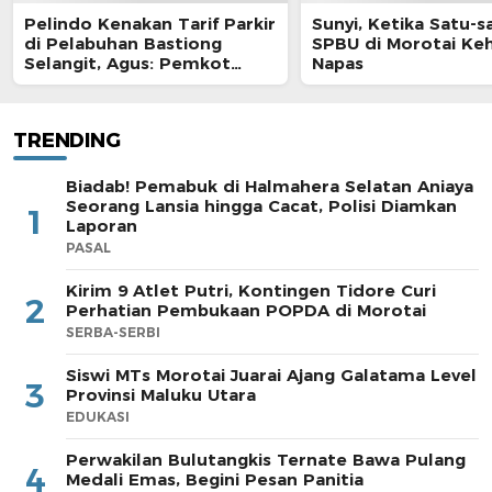
Pelindo Kenakan Tarif Parkir
Sunyi, Ketika Satu-s
di Pelabuhan Bastiong
SPBU di Morotai Ke
Selangit, Agus: Pemkot
Napas
Harus Ambil Alih
TRENDING
Biadab! Pemabuk di Halmahera Selatan Aniaya
Seorang Lansia hingga Cacat, Polisi Diamkan
1
Laporan
PASAL
Kirim 9 Atlet Putri, Kontingen Tidore Curi
2
Perhatian Pembukaan POPDA di Morotai
SERBA-SERBI
Siswi MTs Morotai Juarai Ajang Galatama Level
3
Provinsi Maluku Utara
EDUKASI
Perwakilan Bulutangkis Ternate Bawa Pulang
4
Medali Emas, Begini Pesan Panitia