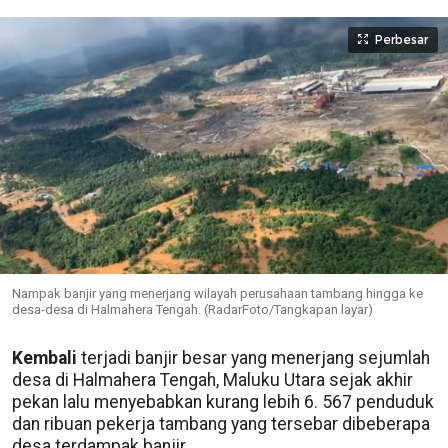
Perbesar
Nampak banjir yang menerjang wilayah perusahaan tambang hingga ke
desa-desa di Halmahera Tengah. (RadarFoto/Tangkapan layar)
Kembali
terjadi banjir besar yang menerjang sejumlah
desa di Halmahera Tengah, Maluku Utara sejak akhir
pekan lalu menyebabkan kurang lebih 6. 567 penduduk
dan ribuan pekerja tambang yang tersebar dibeberapa
desa terdampak banjir.