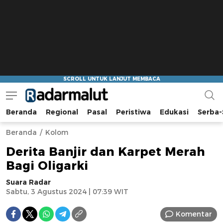
Beranda
Regional
Pasal
Peristiwa
Edukasi
Serba-
Radar Malut
Bacaan Nyindir
Beranda
Kolom
Derita Banjir dan Karpet Merah
Bagi Oligarki
Suara Radar
Sabtu, 3 Agustus 2024 | 07:39 WIT
Komentar