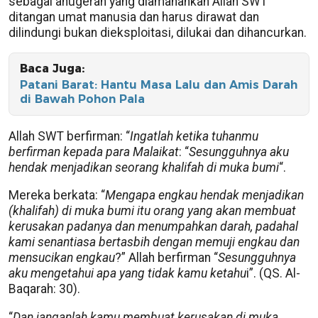
sebagai anugerah yang diamanahkan Allah SWT
ditangan umat manusia dan harus dirawat dan
dilindungi bukan dieksploitasi, dilukai dan dihancurkan.
Baca Juga:
Patani Barat: Hantu Masa Lalu dan Amis Darah
di Bawah Pohon Pala
Allah SWT berfirman: “
Ingatlah ketika tuhanmu
berfirman kepada para Malaikat
: “
Sesungguhnya aku
hendak menjadikan seorang khalifah di muka bumi
“.
Mereka berkata: “
Mengapa engkau hendak menjadikan
(khalifah) di muka bumi itu orang yang akan membuat
kerusakan padanya dan menumpahkan darah, padahal
kami senantiasa bertasbih dengan memuji engkau dan
mensucikan engkau
?” Allah berfirman “
Sesungguhnya
aku mengetahui apa yang tidak kamu ketahu
i”. (QS. Al-
Baqarah: 30).
“
Dan janganlah kamu membuat kerusakan di muka