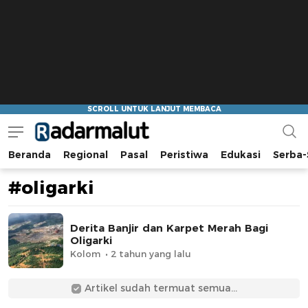
Beranda
Regional
Pasal
Peristiwa
Edukasi
Serba-
Radar Malut
Bacaan Nyindir
#oligarki
Derita Banjir dan Karpet Merah Bagi
Oligarki
Kolom
2 tahun yang lalu
Artikel sudah termuat semua...