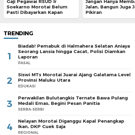
Gaji Pegawai RSUD Ir
Jangan Hanya Memb
Soekarno Morotai Belum
Jalan, Bangun Juga J
Pasti Dibayarkan Kapan
Pikiran
TRENDING
Biadab! Pemabuk di Halmahera Selatan Aniaya
Seorang Lansia hingga Cacat, Polisi Diamkan
1
Laporan
PASAL
Siswi MTs Morotai Juarai Ajang Galatama Level
2
Provinsi Maluku Utara
EDUKASI
Perwakilan Bulutangkis Ternate Bawa Pulang
3
Medali Emas, Begini Pesan Panitia
SERBA-SERBI
Nelayan Morotai Diganggu Kapal Penangkap
4
Ikan, DKP Cuek Saja
REGIONAL