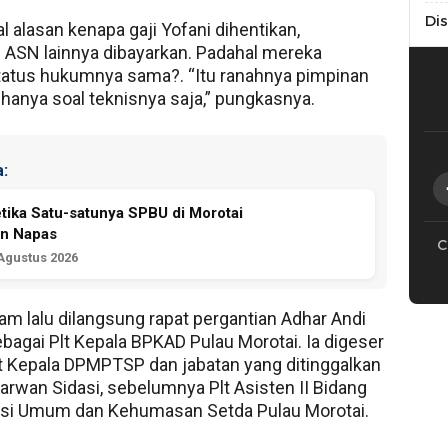
Di
l alasan kenapa gaji Yofani dihentikan,
ASN lainnya dibayarkan. Padahal mereka
tatus hukumnya sama?. “Itu ranahnya pimpinan
 hanya soal teknisnya saja,” pungkasnya.
:
etika Satu-satunya SPBU di Morotai
an Napas
C
 Agustus 2026
am lalu dilangsung rapat pergantian Adhar Andi
bagai Plt Kepala BPKAD Pulau Morotai. Ia digeser
t Kepala DPMPTSP dan jabatan yang ditinggalkan
arwan Sidasi, sebelumnya Plt Asisten II Bidang
asi Umum dan Kehumasan Setda Pulau Morotai.