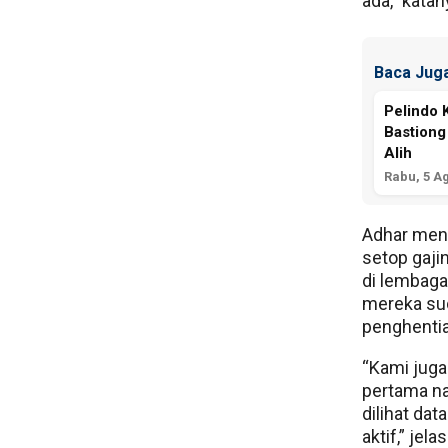
ada,” kata
Baca Juga
Pelindo 
Bastiong
Alih
Rabu, 5 A
Adhar men
setop gaji
di lembaga
mereka sud
penghentia
“Kami juga
pertama na
dilihat da
aktif,” jela