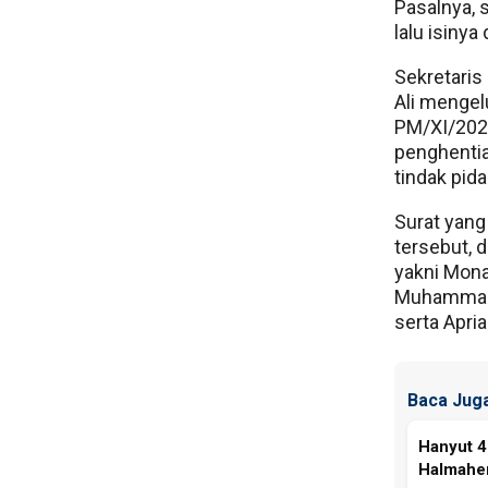
Pasalnya, 
lalu isinya
Sekretari
Ali mengel
PM/XI/2025
penghentia
tindak pid
Surat yang
tersebut,
yakni Mona
Muhammad S
serta Apri
Baca Juga
Hanyut 4
Halmaher