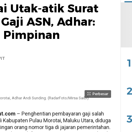
i Utak-atik Surat
Gaji ASN, Adhar:
a Pimpinan
WIT
1
2
Perbesar
rotai, Adhar Andi Sunding. (RadarFoto/Mirsa Saibi)
ut.com
– Penghentian pembayaran gaji salah
3
i Kabupaten Pulau Morotai, Maluku Utara, diduga
ingan orang nomor tiga di jajaran pemerintahan.