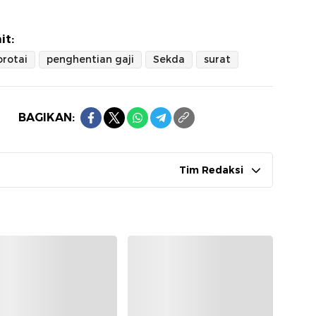
it:
rotai
penghentian gaji
Sekda
surat
BAGIKAN:
Tim Redaksi