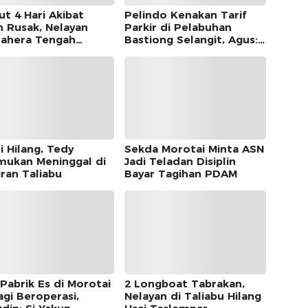
ut 4 Hari Akibat
Pelindo Kenakan Tarif
n Rusak, Nelayan
Parkir di Pelabuhan
ahera Tengah
Bastiong Selangit, Agus:
mukan di Morotai
Pemkot Harus Ambil Alih
i Hilang, Tedy
Sekda Morotai Minta ASN
mukan Meninggal di
Jadi Teladan Disiplin
iran Taliabu
Bayar Tagihan PDAM
 Pabrik Es di Morotai
2 Longboat Tabrakan,
agi Beroperasi,
Nelayan di Taliabu Hilang