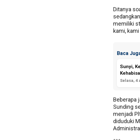
Ditanya soa
sedangkan 
memiliki s
kami, kami
Baca Juga
Sunyi, K
Kehabis
Selasa, 4
Beberapa j
Sunding se
menjadi Pl
diduduki M
Administr