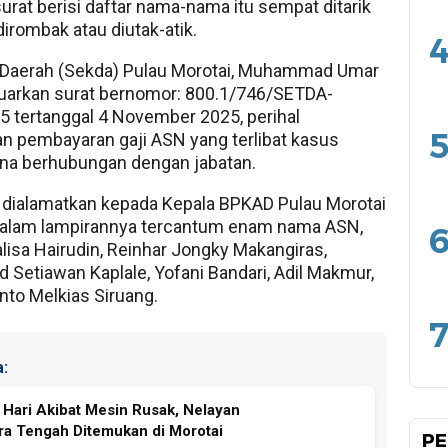
surat berisi daftar nama-nama itu sempat ditarik
 dirombak atau diutak-atik.
4
s Daerah (Sekda) Pulau Morotai, Muhammad Umar
uarkan surat bernomor: 800.1/746/SETDA-
 tertanggal 4 November 2025, perihal
5
n pembayaran gaji ASN yang terlibat kasus
ana berhubungan dengan jabatan.
 dialamatkan kepada Kepala BPKAD Pulau Morotai
 dalam lampirannya tercantum enam nama ASN,
6
lisa Hairudin, Reinhar Jongky Makangiras,
etiawan Kaplale, Yofani Bandari, Adil Makmur,
anto Melkias Siruang.
7
:
 Hari Akibat Mesin Rusak, Nelayan
a Tengah Ditemukan di Morotai
PE