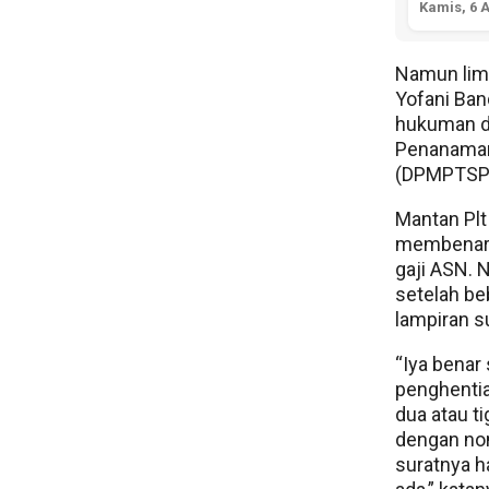
Kamis, 6 
Namun lima
Yofani Ban
hukuman da
Penanaman
(DPMPTSP)
Mantan Plt
membenarka
gaji ASN. 
setelah be
lampiran s
“Iya benar
penghentia
dua atau ti
dengan nom
suratnya h