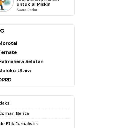
untuk Si Miskin
Suara Radar
AG
Morotai
Ternate
Halmahera Selatan
Maluku Utara
DPRD
daksi
doman Berita
e Etik Jurnalistik