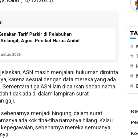
nya, Rabu (10/12/2025).
:
T
Kenakan Tarif Parkir di Pelabuhan
 Selangit, Agus: Pemkot Harus Ambil
#
gustus 2026
#
#
jelaskan, ASN masih menjalani hukuman diminta
#
nya, karena sesuai dengan data mereka yang ada
. Sementara tiga ASN lain dicairkan sebab nama
#
ah tidak ada di dalam lampiran surat
n gaji.
Re
 sebenarnya menjadi bingung, dalam surat
manya ada kok tiba-tiba namanya hilang. Kalau
Pe
ta kepegawaian, sebenarnya mereka semuanya
Kod
snya.