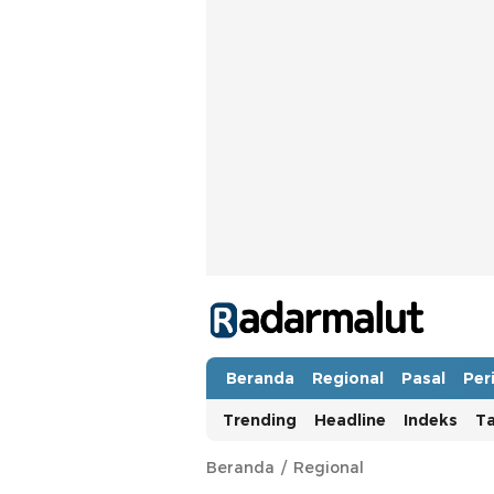
Radar Malut
Bacaan Nyindir
Beranda
Regional
Pasal
Per
Trending
Headline
Indeks
T
Beranda
Regional