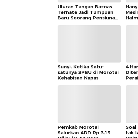
Uluran Tangan Baznas
Hany
Ternate Jadi Tumpuan
Mesi
Baru Seorang Pensiunan
Halm
Kantor Pos
Dite
Sunyi, Ketika Satu-
4 Har
satunya SPBU di Morotai
Dite
Kehabisan Napas
Pera
Pemkab Morotai
Soal
Salurkan ADD Rp 3,13
tak l