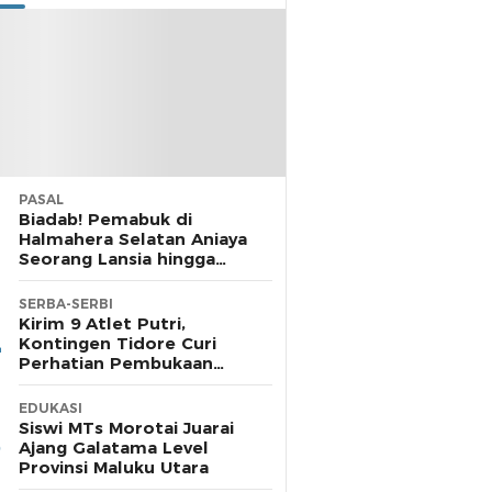
PASAL
Biadab! Pemabuk di
Halmahera Selatan Aniaya
Seorang Lansia hingga
Cacat, Polisi Diamkan
Laporan
SERBA-SERBI
Kirim 9 Atlet Putri,
Kontingen Tidore Curi
Perhatian Pembukaan
POPDA di Morotai
EDUKASI
Siswi MTs Morotai Juarai
Ajang Galatama Level
Provinsi Maluku Utara