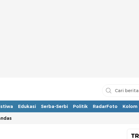
istiwa
Edukasi
Serba-Serbi
Politik
RadarFoto
Kolom
andas
TR