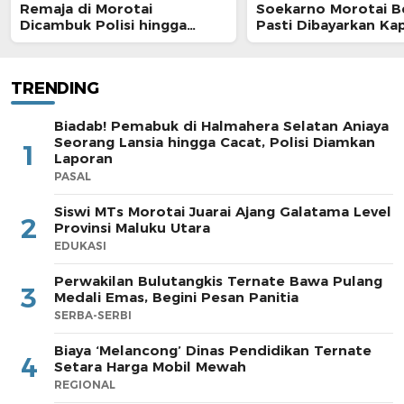
Remaja di Morotai
Soekarno Morotai 
Dicambuk Polisi hingga
Pasti Dibayarkan Ka
Berdarah
TRENDING
Biadab! Pemabuk di Halmahera Selatan Aniaya
Seorang Lansia hingga Cacat, Polisi Diamkan
1
Laporan
PASAL
Siswi MTs Morotai Juarai Ajang Galatama Level
2
Provinsi Maluku Utara
EDUKASI
Perwakilan Bulutangkis Ternate Bawa Pulang
3
Medali Emas, Begini Pesan Panitia
SERBA-SERBI
Biaya ‘Melancong’ Dinas Pendidikan Ternate
4
Setara Harga Mobil Mewah
REGIONAL