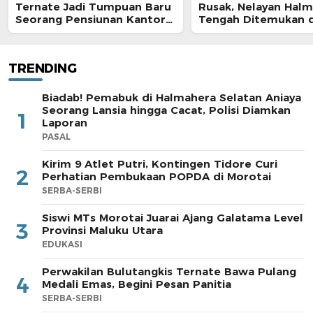
Ternate Jadi Tumpuan Baru
Rusak, Nelayan Hal
Seorang Pensiunan Kantor
Tengah Ditemukan d
Pos
Morotai
TRENDING
Biadab! Pemabuk di Halmahera Selatan Aniaya
Seorang Lansia hingga Cacat, Polisi Diamkan
1
Laporan
PASAL
Kirim 9 Atlet Putri, Kontingen Tidore Curi
2
Perhatian Pembukaan POPDA di Morotai
SERBA-SERBI
Siswi MTs Morotai Juarai Ajang Galatama Level
3
Provinsi Maluku Utara
EDUKASI
Perwakilan Bulutangkis Ternate Bawa Pulang
4
Medali Emas, Begini Pesan Panitia
SERBA-SERBI