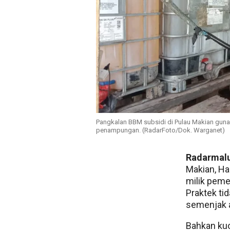
Pangkalan BBM subsidi di Pulau Makian guna
penampungan. (RadarFoto/Dok. Warganet)
Radarmal
Makian, Ha
milik peme
Praktek ti
semenjak a
Bahkan kuo