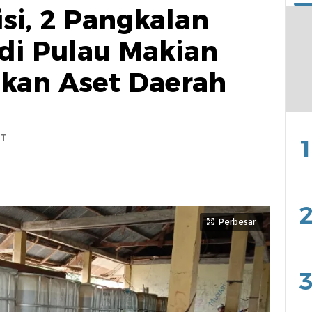
si, 2 Pangkalan
di Pulau Makian
kan Aset Daerah
IT
1
2
Perbesar
3