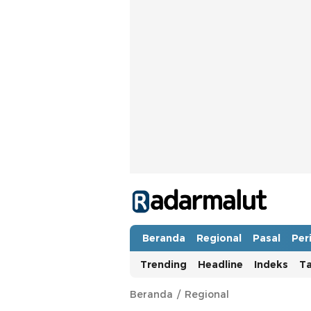
Radar Malut
Bacaan Nyindir
Beranda
Regional
Pasal
Per
Trending
Headline
Indeks
T
Beranda
Regional