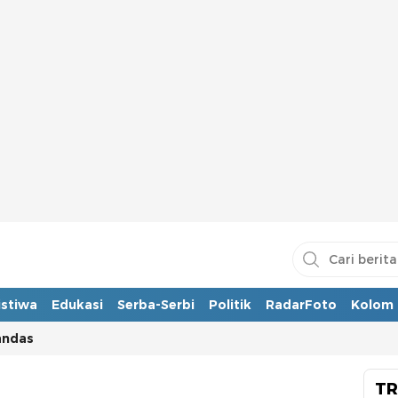
istiwa
Edukasi
Serba-Serbi
Politik
RadarFoto
Kolom
andas
TR