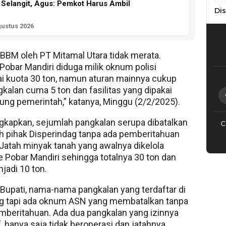
 Selangit, Agus: Pemkot Harus Ambil
Di
gustus 2026
i BBM oleh PT Mitamal Utara tidak merata.
Pobar Mandiri diduga milik oknum polisi
 kuota 30 ton, namun aturan mainnya cukup
gkalan cuma 5 ton dan fasilitas yang dipakai
ung pemerintah,” katanya, Minggu (2/2/2025).
kapkan, sejumlah pangkalan serupa dibatalkan
C
eh pihak Disperindag tanpa ada pemberitahuan
. Jatah minyak tanah yang awalnya dikelola
ke Pobar Mandiri sehingga totalnya 30 ton dan
jadi 10 ton.
Bupati, nama-nama pangkalan yang terdaftar di
ag tapi ada oknum ASN yang membatalkan tanpa
emberitahuan. Ada dua pangkalan yang izinnya
, hanya saja tidak beroperasi dan jatahnya