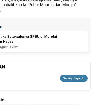
n dialihkan ke Pobar Mandiri dan Munjia,”
.
:
etika Satu-satunya SPBU di Morotai
an Napas
 Agustus 2026
AN
Selanjutnya
it: