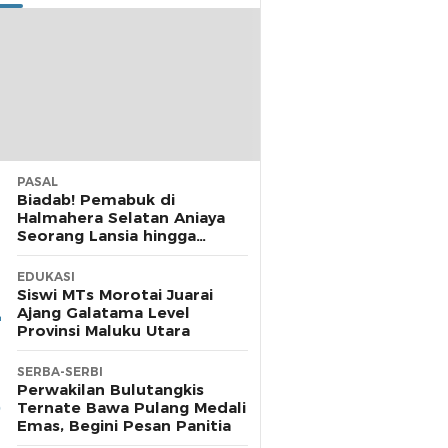
PASAL
Biadab! Pemabuk di
Halmahera Selatan Aniaya
Seorang Lansia hingga
Cacat, Polisi Diamkan
Laporan
EDUKASI
Siswi MTs Morotai Juarai
Ajang Galatama Level
Provinsi Maluku Utara
SERBA-SERBI
Perwakilan Bulutangkis
Ternate Bawa Pulang Medali
Emas, Begini Pesan Panitia