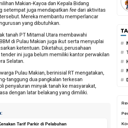
ilihan Makian-Kayoa dan Kepala Bidang
ag setempat juga mendapatkan
fee
dari aktivitas
 tersebut. Mereka membantu memperlancar
ngurusan yang dibutuhkan.
T
ak tanah PT Mitamal Utara membawahi
BBM di Pulau Makian juga ikut serta menyuplai
#
asarkan ketentuan. Diketahui, perusahaan
#
ender ini juga belum memiliki kantor perwakilan
ra Selatan.
#
#
 warga Pulau Makian, berinisial RT mengatakan,
ng-tanggung dua pangkalan terkesan
#
i penyaluran minyak tanah ke masyarakat,
asa dengan latar belakang yang dimiliki.
Re
:
Pe
Kod
Kenakan Tarif Parkir di Pelabuhan