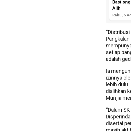
Bastiong
Alih
Rabu, 5 A
“Distribus
Pangkalan 
mempunyai
setiap pan
adalah ged
Ia mengung
izinnya ol
lebih dulu
dialihkan 
Munjia men
“Dalam SK 
Disperind
disertai p
masih aktif