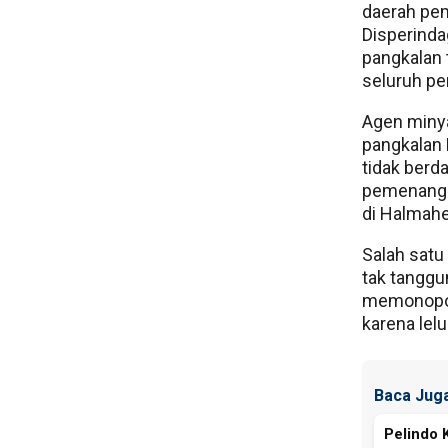
daerah pem
Disperind
pangkalan
seluruh pe
Agen miny
pangkalan 
tidak berd
pemenang t
di Halmahe
Salah satu
tak tanggu
memonopol
karena lelu
Baca Juga
Pelindo 