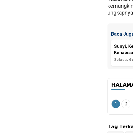
kemungkina
ungkapnya
Baca Juga
Sunyi, K
Kehabis
Selasa, 4
HALAM
1
2
Tag Terka