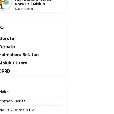
untuk Si Miskin
Suara Radar
AG
Morotai
Ternate
Halmahera Selatan
Maluku Utara
DPRD
daksi
doman Berita
e Etik Jurnalistik