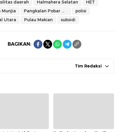
silitas daerah
Halmahera Selatan
HET
 Munjia
Pangkalan Pobar Mandiri
polisi
l Utara
Pulau Makian
subsidi
BAGIKAN:
Tim Redaksi