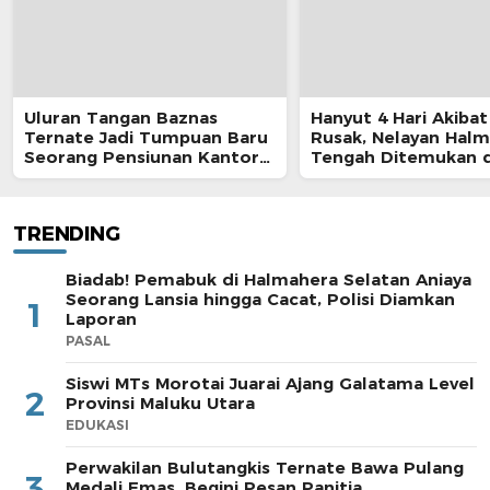
Uluran Tangan Baznas
Hanyut 4 Hari Akibat
Ternate Jadi Tumpuan Baru
Rusak, Nelayan Hal
Seorang Pensiunan Kantor
Tengah Ditemukan d
Pos
Morotai
TRENDING
Biadab! Pemabuk di Halmahera Selatan Aniaya
Seorang Lansia hingga Cacat, Polisi Diamkan
1
Laporan
PASAL
Siswi MTs Morotai Juarai Ajang Galatama Level
2
Provinsi Maluku Utara
EDUKASI
Perwakilan Bulutangkis Ternate Bawa Pulang
3
Medali Emas, Begini Pesan Panitia