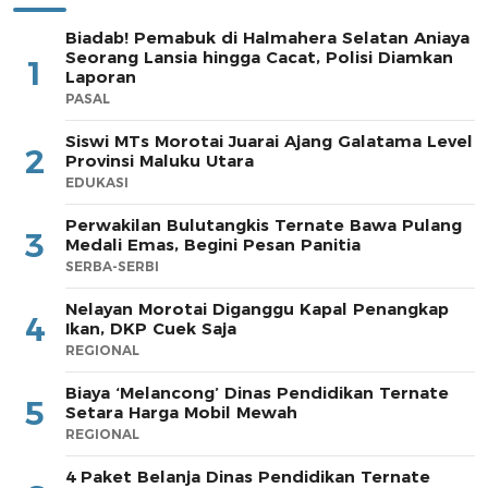
Biadab! Pemabuk di Halmahera Selatan Aniaya
Seorang Lansia hingga Cacat, Polisi Diamkan
1
Laporan
PASAL
Siswi MTs Morotai Juarai Ajang Galatama Level
2
Provinsi Maluku Utara
EDUKASI
Perwakilan Bulutangkis Ternate Bawa Pulang
3
Medali Emas, Begini Pesan Panitia
SERBA-SERBI
Nelayan Morotai Diganggu Kapal Penangkap
4
Ikan, DKP Cuek Saja
REGIONAL
Biaya ‘Melancong’ Dinas Pendidikan Ternate
5
Setara Harga Mobil Mewah
REGIONAL
4 Paket Belanja Dinas Pendidikan Ternate