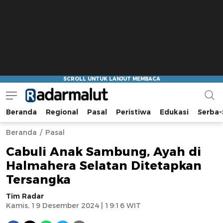
Beranda
Regional
Pasal
Peristiwa
Edukasi
Serba-
Radar Malut
Bacaan Nyindir
Beranda
Pasal
Cabuli Anak Sambung, Ayah di
Halmahera Selatan Ditetapkan
Tersangka
Tim Radar
Kamis, 19 Desember 2024 | 19:16 WIT