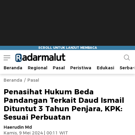
Beranda
Regional
Pasal
Peristiwa
Edukasi
Serba-
Radar Malut
Bacaan Nyindir
Beranda
Pasal
Penasihat Hukum Beda
Pandangan Terkait Daud Ismail
Dituntut 3 Tahun Penjara, KPK:
Sesuai Perbuatan
Haerudin Md
Kamis, 9 Mei 2024 | 00:11 WIT