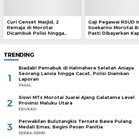
Curi Genset Masjid, 2
Gaji Pegawai RSUD I
Remaja di Morotai
Soekarno Morotai 
Dicambuk Polisi hingga
Pasti Dibayarkan Ka
Berdarah
TRENDING
Biadab! Pemabuk di Halmahera Selatan Aniaya
Seorang Lansia hingga Cacat, Polisi Diamkan
1
Laporan
PASAL
Siswi MTs Morotai Juarai Ajang Galatama Level
2
Provinsi Maluku Utara
EDUKASI
Perwakilan Bulutangkis Ternate Bawa Pulang
3
Medali Emas, Begini Pesan Panitia
SERBA-SERBI