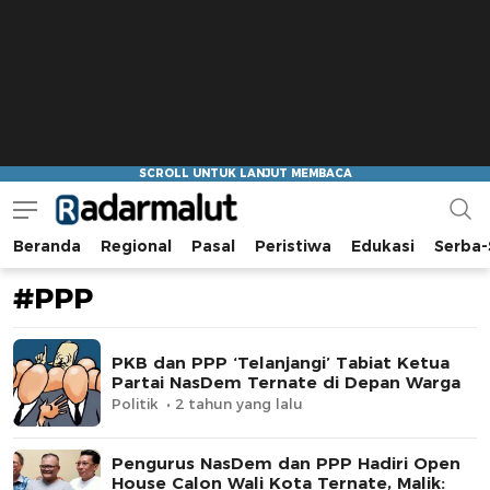
Beranda
Regional
Pasal
Peristiwa
Edukasi
Serba-
Radar Malut
Bacaan Nyindir
#PPP
PKB dan PPP ‘Telanjangi’ Tabiat Ketua
Partai NasDem Ternate di Depan Warga
Politik
2 tahun yang lalu
Pengurus NasDem dan PPP Hadiri Open
House Calon Wali Kota Ternate, Malik: