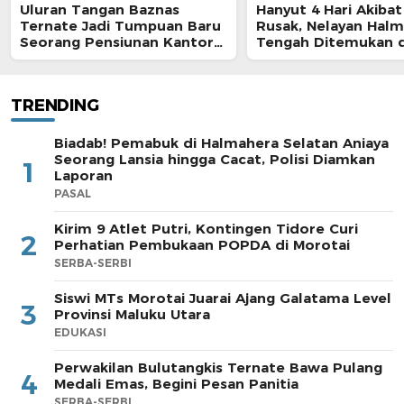
Uluran Tangan Baznas
Hanyut 4 Hari Akibat
Ternate Jadi Tumpuan Baru
Rusak, Nelayan Hal
Seorang Pensiunan Kantor
Tengah Ditemukan d
Pos
Morotai
TRENDING
Biadab! Pemabuk di Halmahera Selatan Aniaya
Seorang Lansia hingga Cacat, Polisi Diamkan
1
Laporan
PASAL
Kirim 9 Atlet Putri, Kontingen Tidore Curi
2
Perhatian Pembukaan POPDA di Morotai
SERBA-SERBI
Siswi MTs Morotai Juarai Ajang Galatama Level
3
Provinsi Maluku Utara
EDUKASI
Perwakilan Bulutangkis Ternate Bawa Pulang
4
Medali Emas, Begini Pesan Panitia
SERBA-SERBI