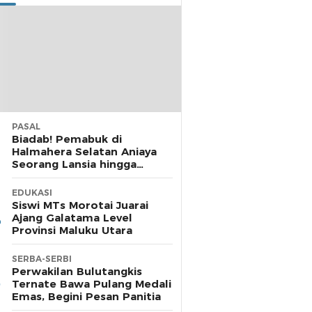
PASAL
Biadab! Pemabuk di
Halmahera Selatan Aniaya
Seorang Lansia hingga
Cacat, Polisi Diamkan
Laporan
EDUKASI
Siswi MTs Morotai Juarai
Ajang Galatama Level
Provinsi Maluku Utara
SERBA-SERBI
Perwakilan Bulutangkis
Ternate Bawa Pulang Medali
Emas, Begini Pesan Panitia