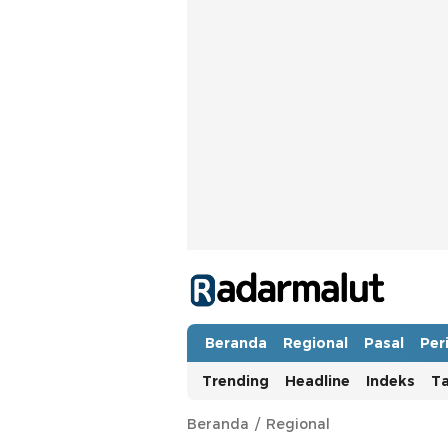
Radar Malut
Bacaan Nyindir
Beranda
Regional
Pasal
Per
Trending
Headline
Indeks
T
Beranda
Regional