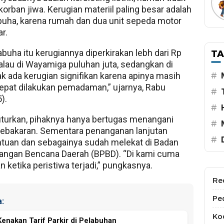
rban jiwa. Kerugian materiil paling besar adalah
buha, karena rumah dan dua unit sepeda motor
ar.
abuha itu kerugiannya diperkirakan lebh dari Rp
T
Kalau di Wayamiga puluhan juta, sedangkan di
ak ada kerugian signifikan karena apinya masih
#
cepat dilakukan pemadaman,” ujarnya, Rabu
#
).
#
turkan, pihaknya hanya bertugas menangani
#
kebakaran. Sementara penanganan lanjutan
#
ntuan dan sebagainya sudah melekat di Badan
angan Bencana Daerah (BPBD). “Di kami cuma
 ketika peristiwa terjadi,” pungkasnya.
Re
Pe
:
Kod
Kenakan Tarif Parkir di Pelabuhan