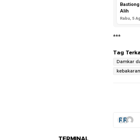
Bastiong
Alih
Rabu, 5 A
***
Tag Terka
kebakara
TERMINAL