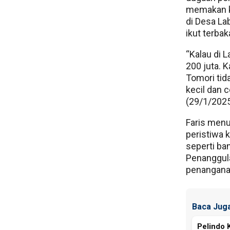
memakan ko
di Desa La
ikut terbak
“Kalau di L
200 juta. 
Tomori tid
kecil dan 
(29/1/2025
Faris menu
peristiwa 
seperti ba
Penanggul
penanganan
Baca Juga
Pelindo 