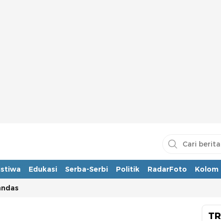
istiwa
Edukasi
Serba-Serbi
Politik
RadarFoto
Kolom
andas
TR