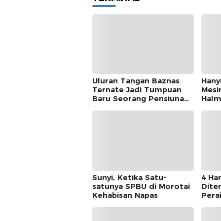
Uluran Tangan Baznas
Hany
Ternate Jadi Tumpuan
Mesi
Baru Seorang Pensiunan
Halm
Kantor Pos
Dite
Sunyi, Ketika Satu-
4 Har
satunya SPBU di Morotai
Dite
Kehabisan Napas
Pera