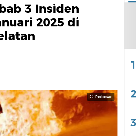
bab 3 Insiden
nuari 2025 di
elatan
1
2
Perbesar
3