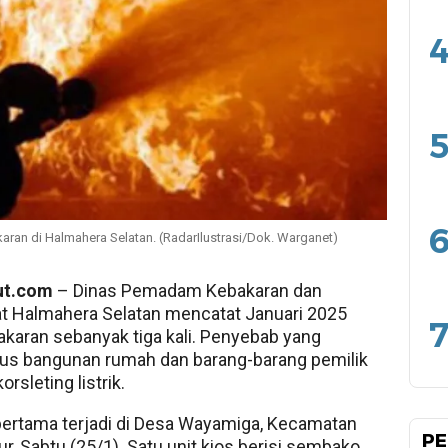
4
5
6
akaran di Halmahera Selatan. (RadarIlustrasi/Dok. Warganet)
ut.com
– Dinas Pemadam Kebakaran dan
t Halmahera Selatan mencatat Januari 2025
7
bakaran sebanyak tiga kali. Penyebab yang
s bangunan rumah dan barang-barang pemilik
orsleting listrik.
pertama terjadi di Desa Wayamiga, Kecamatan
PE
r, Sabtu (25/1). Satu unit kios berisi sembako