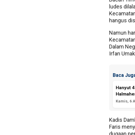
ludes dilal
Kecamatan
hangus dis
Namun hari
Kecamatan 
Dalam Nege
Irfan Umak
Baca Juga
Hanyut 4
Halmaher
Kamis, 6 
Kadis Damk
Faris menya
dugaan pen