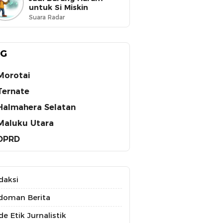
untuk Si Miskin
Suara Radar
AG
Morotai
Ternate
Halmahera Selatan
Maluku Utara
DPRD
daksi
doman Berita
e Etik Jurnalistik