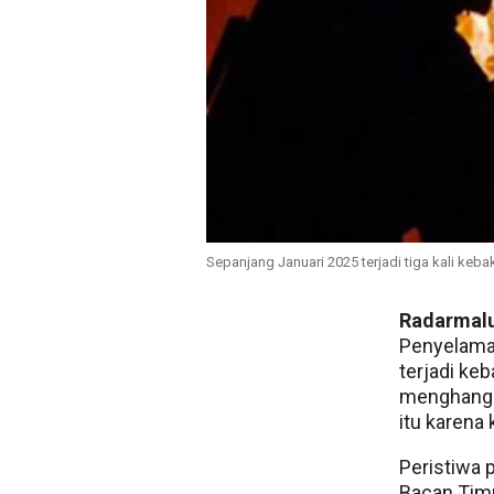
Sepanjang Januari 2025 terjadi tiga kali keb
Radarmal
Penyelama
terjadi ke
menghangu
itu karena k
Peristiwa 
Bacan Timu