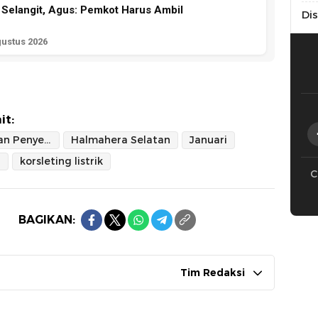
 Selangit, Agus: Pemkot Harus Ambil
Di
gustus 2026
it:
Damkar dan Penyelamat
Halmahera Selatan
Januari
n
korsleting listrik
C
BAGIKAN:
Tim Redaksi