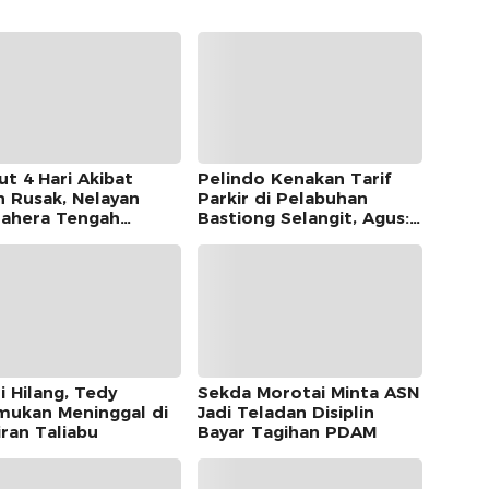
ut 4 Hari Akibat
Pelindo Kenakan Tarif
n Rusak, Nelayan
Parkir di Pelabuhan
ahera Tengah
Bastiong Selangit, Agus:
mukan di Morotai
Pemkot Harus Ambil Alih
i Hilang, Tedy
Sekda Morotai Minta ASN
mukan Meninggal di
Jadi Teladan Disiplin
iran Taliabu
Bayar Tagihan PDAM