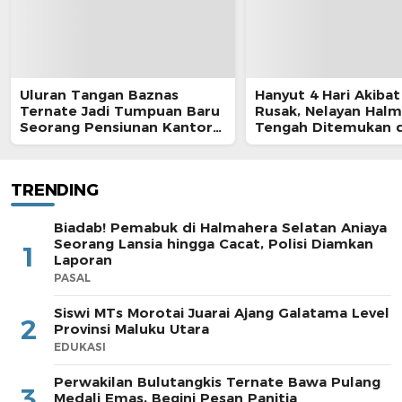
Uluran Tangan Baznas
Hanyut 4 Hari Akibat
Ternate Jadi Tumpuan Baru
Rusak, Nelayan Hal
Seorang Pensiunan Kantor
Tengah Ditemukan d
Pos
Morotai
TRENDING
Biadab! Pemabuk di Halmahera Selatan Aniaya
Seorang Lansia hingga Cacat, Polisi Diamkan
1
Laporan
PASAL
Siswi MTs Morotai Juarai Ajang Galatama Level
2
Provinsi Maluku Utara
EDUKASI
Perwakilan Bulutangkis Ternate Bawa Pulang
3
Medali Emas, Begini Pesan Panitia