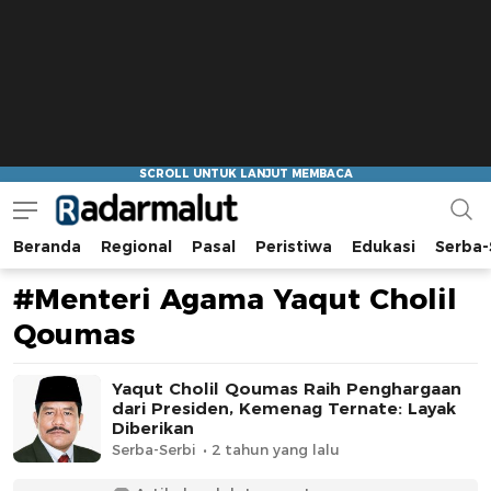
Beranda
Regional
Pasal
Peristiwa
Edukasi
Serba-
Radar Malut
Bacaan Nyindir
#Menteri Agama Yaqut Cholil
Qoumas
Yaqut Cholil Qoumas Raih Penghargaan
dari Presiden, Kemenag Ternate: Layak
Diberikan
Serba-Serbi
2 tahun yang lalu