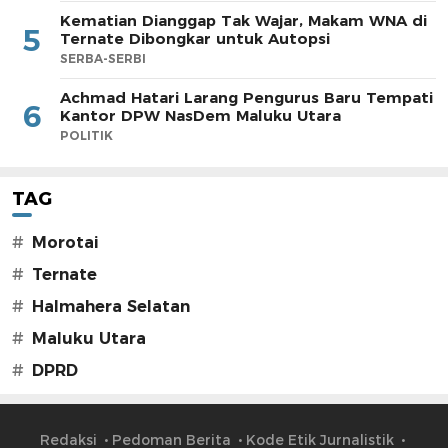
Kematian Dianggap Tak Wajar, Makam WNA di
5
Ternate Dibongkar untuk Autopsi
SERBA-SERBI
Achmad Hatari Larang Pengurus Baru Tempati
6
Kantor DPW NasDem Maluku Utara
POLITIK
TAG
#
Morotai
#
Ternate
#
Halmahera Selatan
#
Maluku Utara
#
DPRD
Redaksi
Pedoman Berita
Kode Etik Jurnalistik