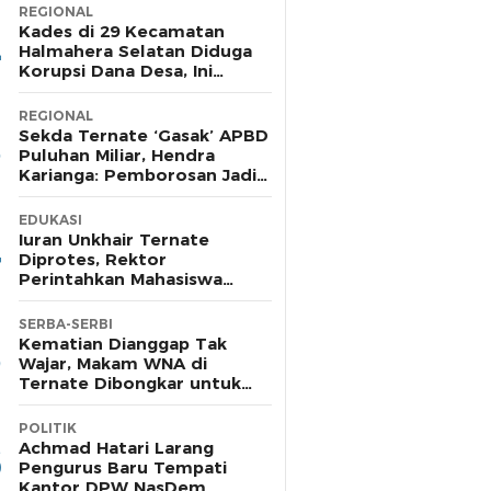
REGIONAL
Kades di 29 Kecamatan
Halmahera Selatan Diduga
Korupsi Dana Desa, Ini
Daftarnya
REGIONAL
Sekda Ternate ‘Gasak’ APBD
Puluhan Miliar, Hendra
Karianga: Pemborosan Jadi
Harus Diaudit
EDUKASI
Iuran Unkhair Ternate
Diprotes, Rektor
Perintahkan Mahasiswa
Jangan Kuliah
SERBA-SERBI
Kematian Dianggap Tak
Wajar, Makam WNA di
Ternate Dibongkar untuk
Autopsi
POLITIK
Achmad Hatari Larang
Pengurus Baru Tempati
Kantor DPW NasDem