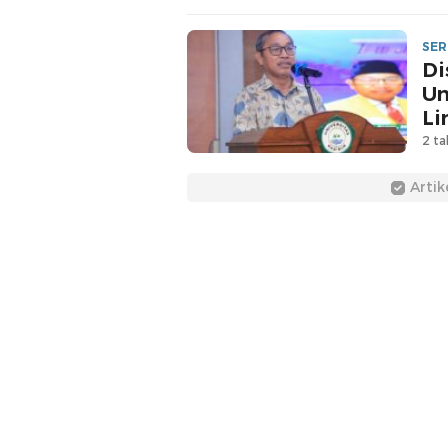
SER
Di
Un
Li
2 ta
Artik