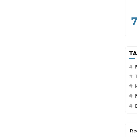
7
T
#
#
#
#
#
Re