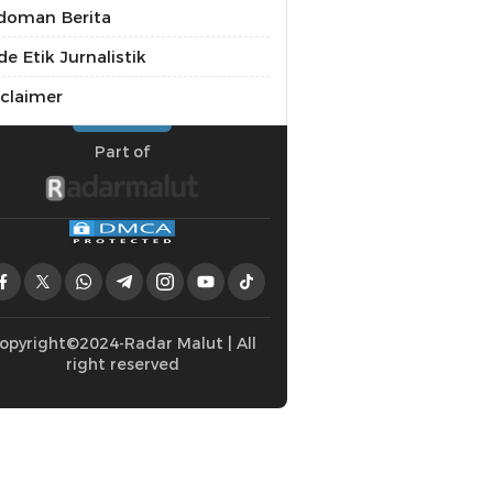
doman Berita
e Etik Jurnalistik
sclaimer
Part of
opyright©2024-Radar Malut | All
right reserved