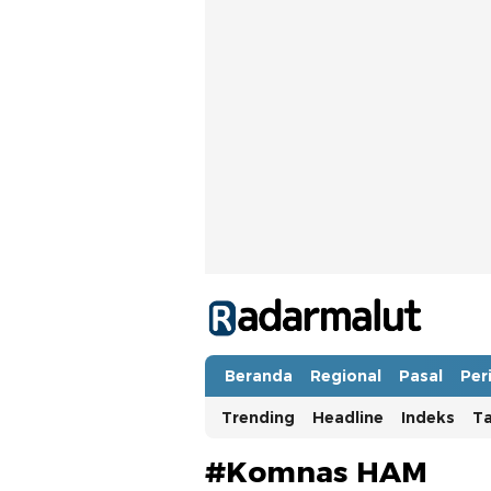
Radar Malut
Bacaan Nyindir
Beranda
Regional
Pasal
Per
Trending
Headline
Indeks
T
#Komnas HAM