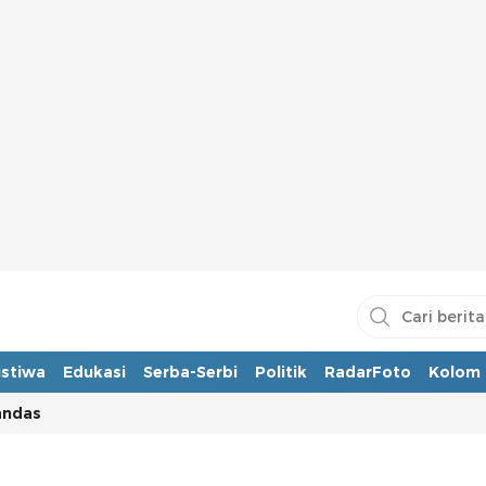
istiwa
Edukasi
Serba-Serbi
Politik
RadarFoto
Kolom
andas