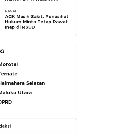
Maluku Utara
PASAL
AGK Masih Sakit, Penasihat
Hukum Minta Tetap Rawat
Inap di RSUD
AG
Morotai
Ternate
Halmahera Selatan
Maluku Utara
DPRD
daksi