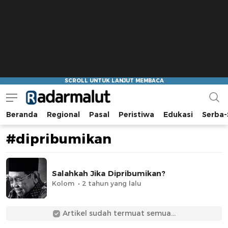
Beranda
Regional
Pasal
Peristiwa
Edukasi
Serba-
Radar Malut
Bacaan Nyindir
#dipribumikan
Salahkah Jika Dipribumikan?
Kolom
2 tahun yang lalu
Artikel sudah termuat semua...