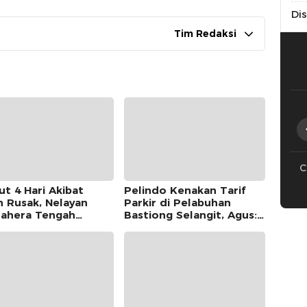
Di
Tim Redaksi
C
ut 4 Hari Akibat
Pelindo Kenakan Tarif
n Rusak, Nelayan
Parkir di Pelabuhan
ahera Tengah
Bastiong Selangit, Agus:
mukan di Morotai
Pemkot Harus Ambil Alih