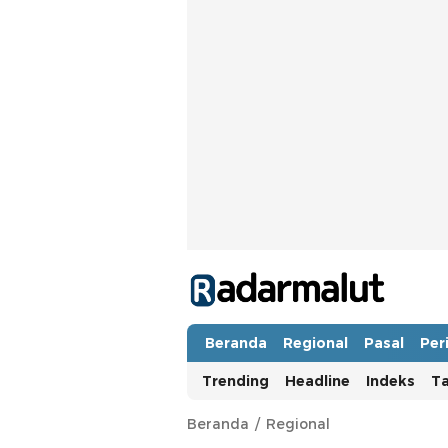
Radar Malut
Bacaan Nyindir
Beranda
Regional
Pasal
Per
Trending
Headline
Indeks
T
Beranda
Regional