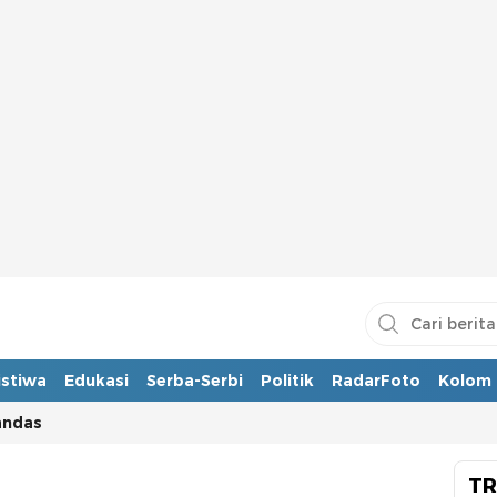
istiwa
Edukasi
Serba-Serbi
Politik
RadarFoto
Kolom
andas
TR