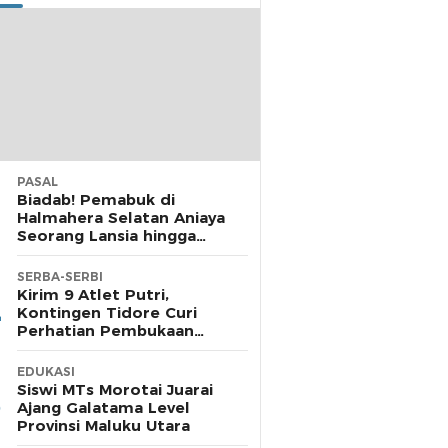
PASAL
Biadab! Pemabuk di
Halmahera Selatan Aniaya
Seorang Lansia hingga
Cacat, Polisi Diamkan
Laporan
SERBA-SERBI
Kirim 9 Atlet Putri,
Kontingen Tidore Curi
Perhatian Pembukaan
POPDA di Morotai
EDUKASI
Siswi MTs Morotai Juarai
Ajang Galatama Level
Provinsi Maluku Utara