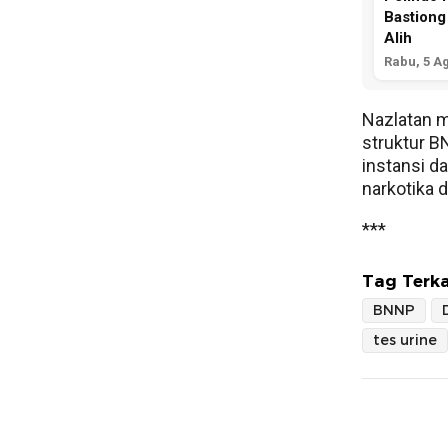
Bastiong
Alih
Rabu, 5 A
Nazlatan 
struktur B
instansi d
narkotika d
***
Tag Terka
BNNP
tes urine