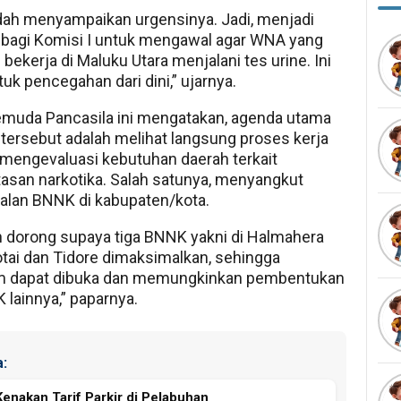
ah menyampaikan urgensinya. Jadi, menjadi
bagi Komisi I untuk mengawal agar WNA yang
bekerja di Maluku Utara menjalani tes urine. Ini
uk pencegahan dari dini,” ujarnya.
emuda Pancasila ini mengatakan, agenda utama
tersebut adalah melihat langsung proses kerja
mengevaluasi kebutuhan daerah terkait
san narkotika. Salah satunya, menyangkut
alan BNNK di kabupaten/kota.
n dorong supaya tiga BNNK yakni di Halmahera
otai dan Tidore dimaksimalkan, sehingga
m dapat dibuka dan memungkinkan pembentukan
 lainnya,” paparnya.
:
Kenakan Tarif Parkir di Pelabuhan