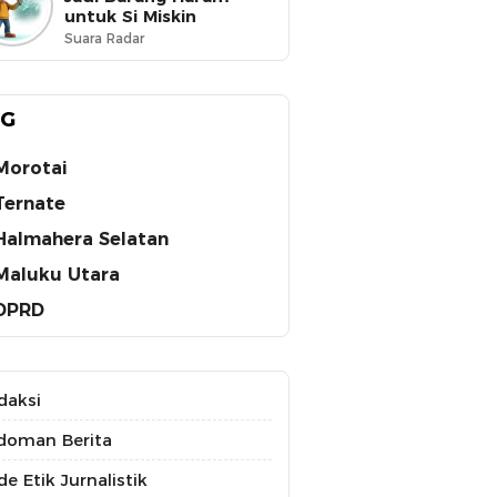
untuk Si Miskin
Suara Radar
AG
Morotai
Ternate
Halmahera Selatan
Maluku Utara
DPRD
daksi
doman Berita
e Etik Jurnalistik