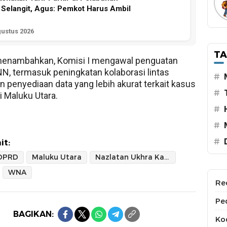
 Selangit, Agus: Pemkot Harus Ambil
gustus 2026
T
menambahkan, Komisi I mengawal penguatan
NN, termasuk peningkatan kolaborasi lintas
#
an penyediaan data yang lebih akurat terkait kasus
#
i Maluku Utara.
#
#
#
it:
DPRD
Maluku Utara
Nazlatan Ukhra Kasuba
WNA
Re
Pe
BAGIKAN:
Kod