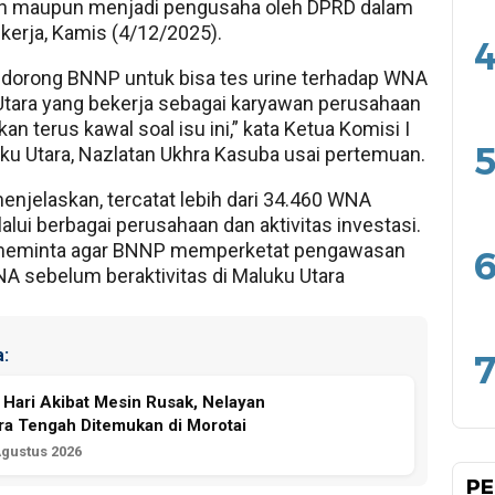
n maupun menjadi pengusaha oleh DPRD dalam
kerja, Kamis (4/12/2025).
4
dorong BNNP untuk bisa tes urine terhadap WNA
Utara yang bekerja sebagai karyawan perusahaan
an terus kawal soal isu ini,” kata Ketua Komisi I
5
u Utara, Nazlatan Ukhra Kasuba usai pertemuan.
enjelaskan, tercatat lebih dari 34.460 WNA
lui berbagai perusahaan dan aktivitas investasi.
meminta agar BNNP memperketat pengawasan
6
A sebelum beraktivitas di Maluku Utara
:
7
 Hari Akibat Mesin Rusak, Nelayan
a Tengah Ditemukan di Morotai
Agustus 2026
PE