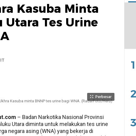
ra Kasuba Minta
Utara Tes Urine
NA
IT
1
2
Perbesar
 Ukhra Kasuba minta BNNP tes urine bagi WNA. (RadarFoto/Heru)
ut.com
– Badan Narkotika Nasional Provinsi
3
uku Utara diminta untuk melakukan tes urine
ga negara asing (WNA) yang bekerja di