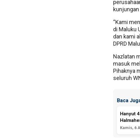
perusahaa
kunjungan 
“Kami men
di Maluku 
dan kami ak
DPRD Maluk
Nazlatan m
masuk mela
Pihaknya 
seluruh WN
Baca Juga
Hanyut 4
Halmaher
Kamis, 6 