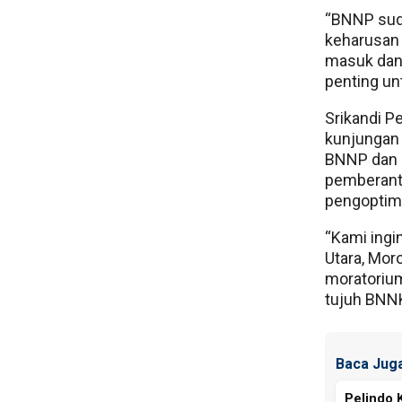
“BNNP sud
keharusan 
masuk dan 
penting unt
Srikandi P
kunjungan 
BNNP dan 
pemberanta
pengoptim
“Kami ingi
Utara, Mor
moratoriu
tujuh BNNK
Baca Juga
Pelindo 