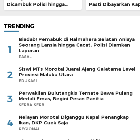
Dicambuk Polisi hingga
Pasti Dibayarkan Ka
Berdarah
TRENDING
Biadab! Pemabuk di Halmahera Selatan Aniaya
Seorang Lansia hingga Cacat, Polisi Diamkan
1
Laporan
PASAL
Siswi MTs Morotai Juarai Ajang Galatama Level
2
Provinsi Maluku Utara
EDUKASI
Perwakilan Bulutangkis Ternate Bawa Pulang
3
Medali Emas, Begini Pesan Panitia
SERBA-SERBI
Nelayan Morotai Diganggu Kapal Penangkap
4
Ikan, DKP Cuek Saja
REGIONAL