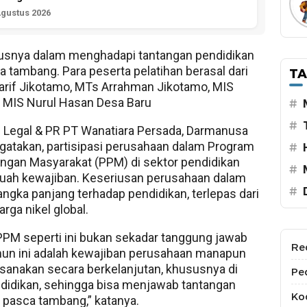
Agustus 2026
usnya dalam menghadapi tantangan pendidikan
ca tambang. Para peserta pelatihan berasal dari
T
rif Jikotamo, MTs Arrahman Jikotamo, MIS
n MIS Nurul Hasan Desa Baru
#
#
 Legal & PR PT Wanatiara Persada, Darmanusa
gatakan, partisipasi perusahaan dalam Program
#
gan Masyarakat (PPM) di sektor pendidikan
#
uah kewajiban. Keseriusan perusahaan dalam
#
jangka panjang terhadap pendidikan, terlepas dari
rga nikel global.
PM seperti ini bukan sekadar tanggung jawab
Re
mun ini adalah kewajiban perusahaan manapun
ksanakan secara berkelanjutan, khususnya di
Pe
didikan, sehingga bisa menjawab tantangan
Kod
 pasca tambang,” katanya.