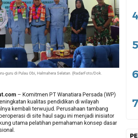
4
5
6
ru-guru di Pulau Obi, Halmahera Selatan. (RadarFoto/Dok.
ut.com
– Komitmen PT Wanatiara Persada (WP)
7
eningkatan kualitas pendidikan di wilayah
lnya kembali terwujud. Perusahaan tambang
beroperasi di site haul sagu ini menjadi inisiator
kung utama pelatihan pemahaman konsep dasar
sional.
PE