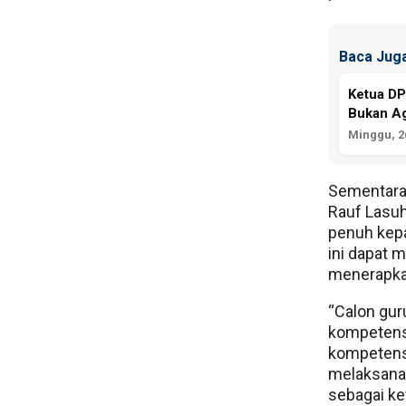
Baca Juga
Ketua D
Bukan A
Minggu, 26
Sementara,
Rauf Lasu
penuh kepa
ini dapat 
menerapkan
“Calon gur
kompetensi
kompetensi
melaksanak
sebagai ke