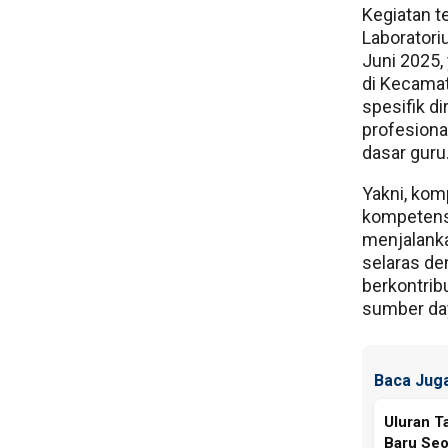
Kegiatan t
Laborator
Juni 2025,
di Kecamat
spesifik d
profesion
dasar guru
Yakni, kom
kompetensi
menjalanka
selaras de
berkontrib
sumber day
Baca Juga
Uluran T
Baru Seo