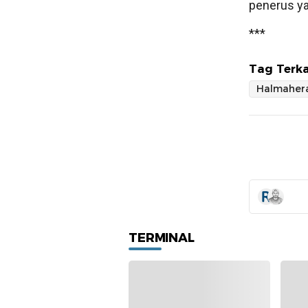
penerus y
***
Tag Terka
Halmahera
TERMINAL