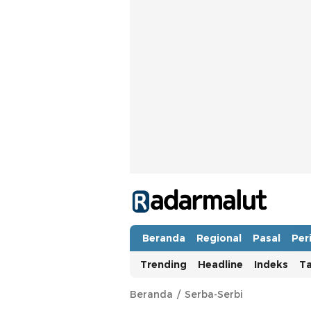
Radar Malut
Bacaan Nyindir
Beranda
Regional
Pasal
Per
Trending
Headline
Indeks
T
Beranda
Serba-Serbi