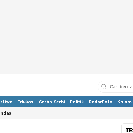
istiwa
Edukasi
Serba-Serbi
Politik
RadarFoto
Kolom
andas
TR