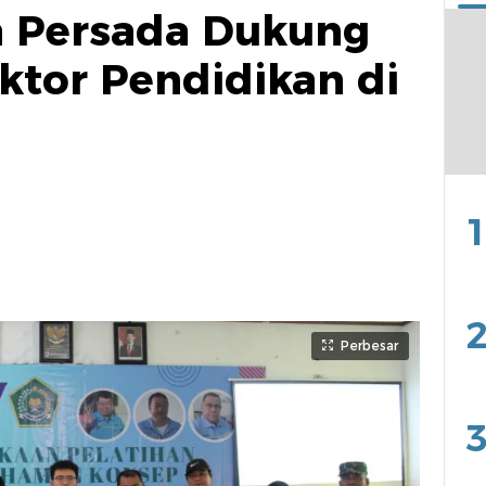
a Persada Dukung
tor Pendidikan di
1
2
Perbesar
3