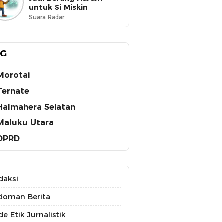
untuk Si Miskin
Suara Radar
AG
Morotai
Ternate
Halmahera Selatan
Maluku Utara
DPRD
daksi
doman Berita
e Etik Jurnalistik