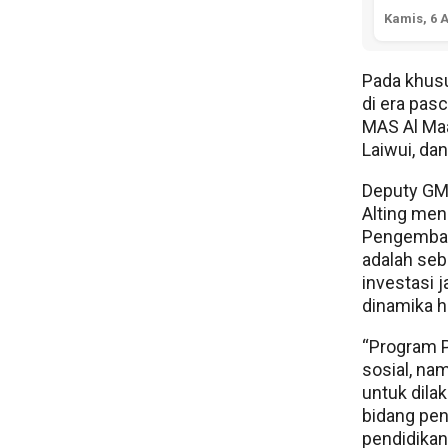
Kamis, 6 
Pada khus
di era pas
MAS Al Maa
Laiwui, da
Deputy GM
Alting men
Pengemban
adalah seb
investasi 
dinamika ha
“Program P
sosial, na
untuk dila
bidang pen
pendidikan