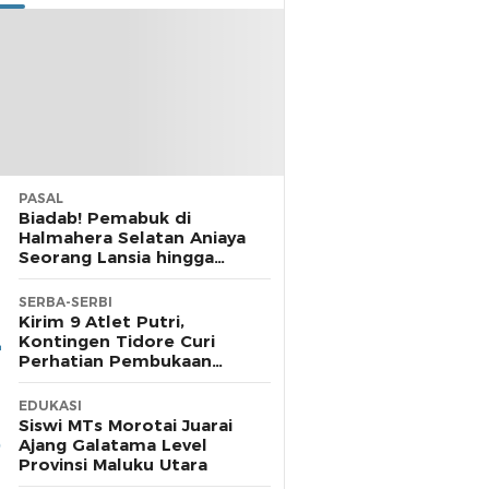
PASAL
Biadab! Pemabuk di
Halmahera Selatan Aniaya
Seorang Lansia hingga
Cacat, Polisi Diamkan
Laporan
SERBA-SERBI
Kirim 9 Atlet Putri,
Kontingen Tidore Curi
Perhatian Pembukaan
POPDA di Morotai
EDUKASI
Siswi MTs Morotai Juarai
Ajang Galatama Level
Provinsi Maluku Utara