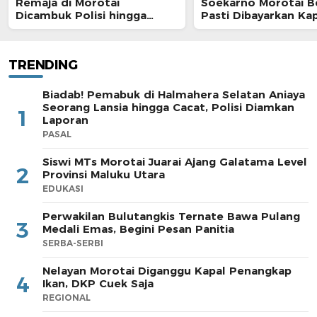
Remaja di Morotai
Soekarno Morotai 
Dicambuk Polisi hingga
Pasti Dibayarkan Ka
Berdarah
TRENDING
Biadab! Pemabuk di Halmahera Selatan Aniaya
Seorang Lansia hingga Cacat, Polisi Diamkan
1
Laporan
PASAL
Siswi MTs Morotai Juarai Ajang Galatama Level
2
Provinsi Maluku Utara
EDUKASI
Perwakilan Bulutangkis Ternate Bawa Pulang
3
Medali Emas, Begini Pesan Panitia
SERBA-SERBI
Nelayan Morotai Diganggu Kapal Penangkap
4
Ikan, DKP Cuek Saja
REGIONAL