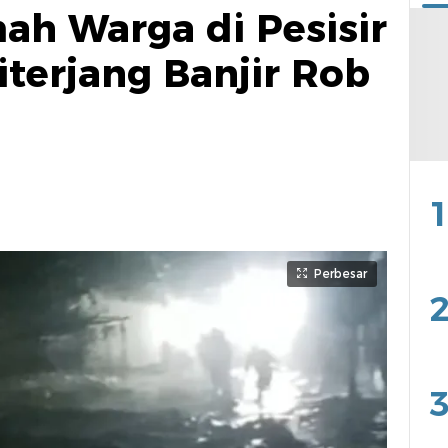
h Warga di Pesisir
iterjang Banjir Rob
1
Perbesar
2
3