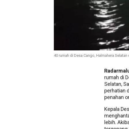
40 rumah di Desa Cango, Halmahera Selatan 
Radarmal
rumah di D
Selatan, S
perhatian
penahan o
Kepala Des
menghantam
lebih. Aki
tergenang 