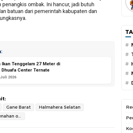
penangkis ombak. Ini hancur, jadi butuh
dan batuan dari pemerintah kabupaten dan
 pungkasnya.
T
#
:
#
Ikan Tenggelam 27 Meter di
#
 Dhuafa Center Ternate
#
Juli 2026
#
it:
Re
Gane Barat
Halmahera Selatan
tembok penahan ombak
Pe
Kod