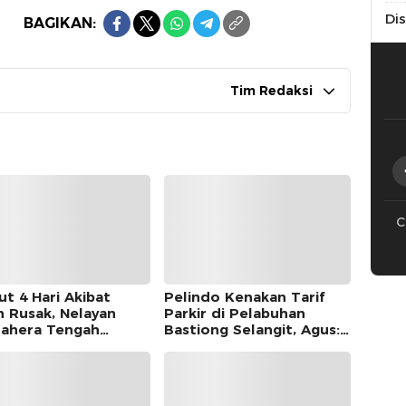
Di
BAGIKAN:
Tim Redaksi
C
ut 4 Hari Akibat
Pelindo Kenakan Tarif
n Rusak, Nelayan
Parkir di Pelabuhan
ahera Tengah
Bastiong Selangit, Agus:
mukan di Morotai
Pemkot Harus Ambil Alih