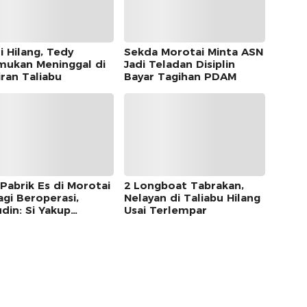
i Hilang, Tedy
Sekda Morotai Minta ASN
mukan Meninggal di
Jadi Teladan Disiplin
iran Taliabu
Bayar Tagihan PDAM
 Pabrik Es di Morotai
2 Longboat Tabrakan,
agi Beroperasi,
Nelayan di Taliabu Hilang
din: Si Yakup
Usai Terlempar
khayal