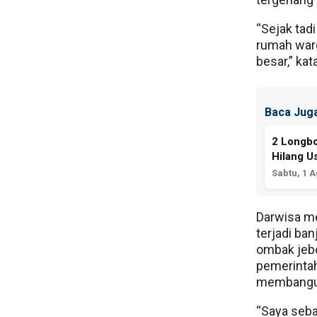
“Sejak tad
rumah warg
besar,” ka
Baca Juga
2 Longbo
Hilang U
Sabtu, 1 
Darwisa me
terjadi ba
ombak jebo
pemerinta
membangun
“Saya seba