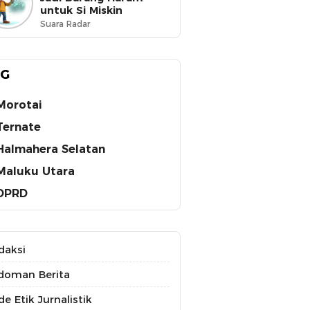
untuk Si Miskin
Suara Radar
AG
Morotai
Ternate
Halmahera Selatan
Maluku Utara
DPRD
daksi
doman Berita
e Etik Jurnalistik