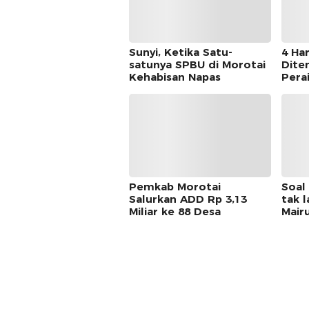
Sunyi, Ketika Satu-
4 Har
satunya SPBU di Morotai
Dite
Kehabisan Napas
Pera
Pemkab Morotai
Soal
Salurkan ADD Rp 3,13
tak l
Miliar ke 88 Desa
Mairu
Meng