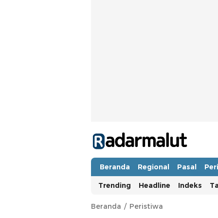
Radar Malut
Bacaan Nyindir
Beranda
Regional
Pasal
Per
Trending
Headline
Indeks
T
Beranda
Peristiwa