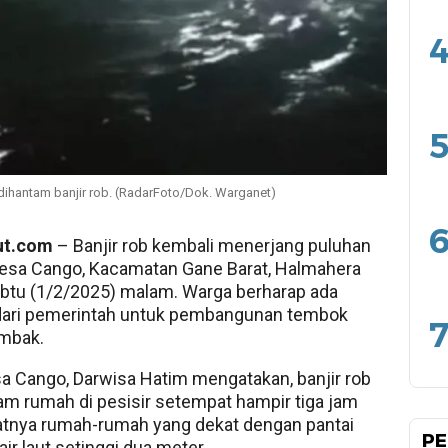
4
5
dihantam banjir rob. (RadarFoto/Dok. Warganet)
6
ut.com
– Banjir rob kembali menerjang puluhan
esa Cango, Kacamatan Gane Barat, Halmahera
abtu (1/2/2025) malam. Warga berharap ada
 dari pemerintah untuk pembangunan tembok
7
mbak.
a Cango, Darwisa Hatim mengatakan, banjir rob
 rumah di pesisir setempat hampir tiga jam
batnya rumah-rumah yang dekat dengan pantai
PE
air laut setinggi dua meter