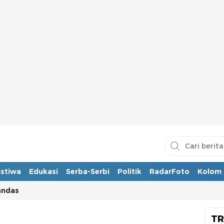
istiwa
Edukasi
Serba-Serbi
Politik
RadarFoto
Kolom
andas
TR