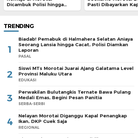
Dicambuk Polisi hingga
Pasti Dibayarkan Ka
Berdarah
TRENDING
Biadab! Pemabuk di Halmahera Selatan Aniaya
Seorang Lansia hingga Cacat, Polisi Diamkan
1
Laporan
PASAL
Siswi MTs Morotai Juarai Ajang Galatama Level
2
Provinsi Maluku Utara
EDUKASI
Perwakilan Bulutangkis Ternate Bawa Pulang
3
Medali Emas, Begini Pesan Panitia
SERBA-SERBI
Nelayan Morotai Diganggu Kapal Penangkap
4
Ikan, DKP Cuek Saja
REGIONAL