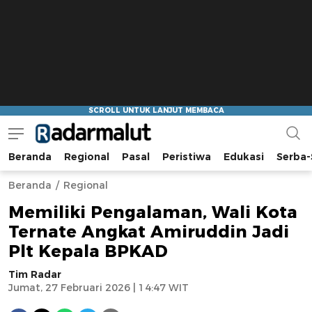
Beranda
Regional
Pasal
Peristiwa
Edukasi
Serba-
Radar Malut
Bacaan Nyindir
Beranda
Regional
Memiliki Pengalaman, Wali Kota
Ternate Angkat Amiruddin Jadi
Plt Kepala BPKAD
Tim Radar
Jumat, 27 Februari 2026 | 14:47 WIT