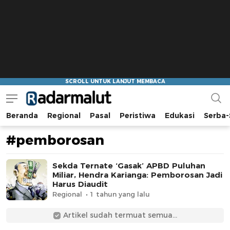
Beranda
Regional
Pasal
Peristiwa
Edukasi
Serba-
Radar Malut
Bacaan Nyindir
#pemborosan
Sekda Ternate ‘Gasak’ APBD Puluhan
Miliar, Hendra Karianga: Pemborosan Jadi
Harus Diaudit
Regional
1 tahun yang lalu
Artikel sudah termuat semua...