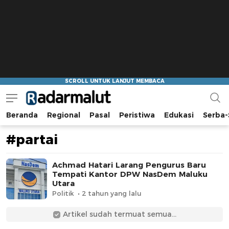
Beranda
Regional
Pasal
Peristiwa
Edukasi
Serba-
Radar Malut
Bacaan Nyindir
#partai
Achmad Hatari Larang Pengurus Baru
Tempati Kantor DPW NasDem Maluku
Utara
Politik
2 tahun yang lalu
Artikel sudah termuat semua...