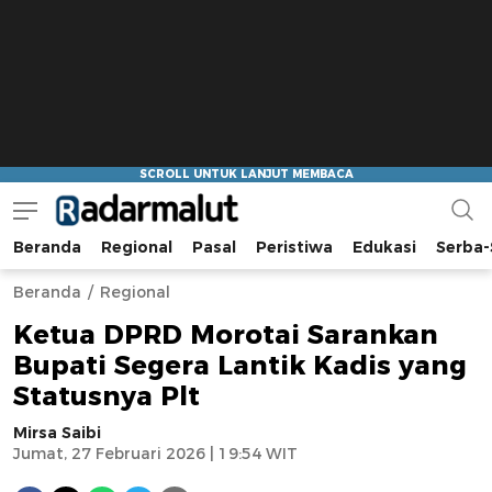
Beranda
Regional
Pasal
Peristiwa
Edukasi
Serba-
Radar Malut
Bacaan Nyindir
Beranda
Regional
Ketua DPRD Morotai Sarankan
Bupati Segera Lantik Kadis yang
Statusnya Plt
Mirsa Saibi
Jumat, 27 Februari 2026 | 19:54 WIT