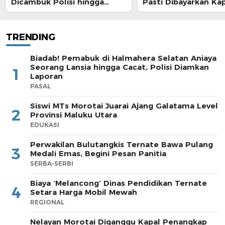
Dicambuk Polisi hingga
Pasti Dibayarkan Ka
Berdarah
TRENDING
Biadab! Pemabuk di Halmahera Selatan Aniaya
Seorang Lansia hingga Cacat, Polisi Diamkan
1
Laporan
PASAL
Siswi MTs Morotai Juarai Ajang Galatama Level
2
Provinsi Maluku Utara
EDUKASI
Perwakilan Bulutangkis Ternate Bawa Pulang
3
Medali Emas, Begini Pesan Panitia
SERBA-SERBI
Biaya ‘Melancong’ Dinas Pendidikan Ternate
4
Setara Harga Mobil Mewah
REGIONAL
Nelayan Morotai Diganggu Kapal Penangkap