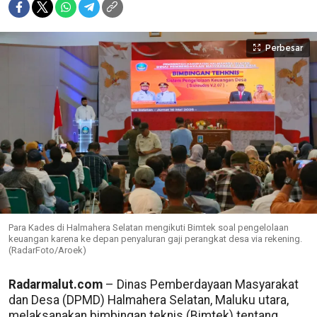
Perbesar
Para Kades di Halmahera Selatan mengikuti Bimtek soal pengelolaan
keuangan karena ke depan penyaluran gaji perangkat desa via rekening.
(RadarFoto/Aroek)
Radarmalut.com
– Dinas Pemberdayaan Masyarakat
dan Desa (DPMD) Halmahera Selatan, Maluku utara,
melaksanakan bimbingan teknis (Bimtek) tentang