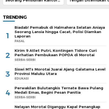
Seorang Pensiunan Kantor
Tengah Ditemukan d
Pos
Morotai
TRENDING
Biadab! Pemabuk di Halmahera Selatan Aniaya
Seorang Lansia hingga Cacat, Polisi Diamkan
1
Laporan
PASAL
Kirim 9 Atlet Putri, Kontingen Tidore Curi
2
Perhatian Pembukaan POPDA di Morotai
SERBA-SERBI
Siswi MTs Morotai Juarai Ajang Galatama Level
3
Provinsi Maluku Utara
EDUKASI
Perwakilan Bulutangkis Ternate Bawa Pulang
4
Medali Emas, Begini Pesan Panitia
SERBA-SERBI
Nelayan Morotai Diganggu Kapal Penangkap