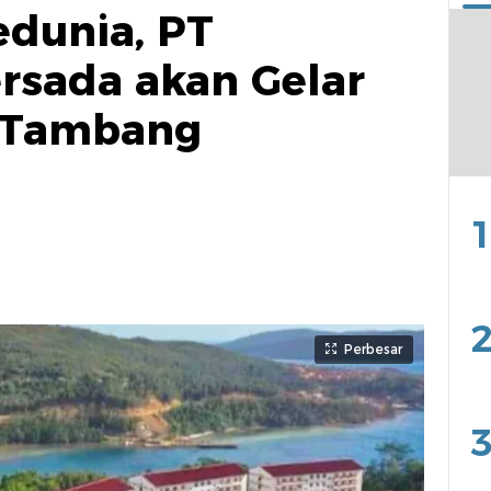
edunia, PT
rsada akan Gelar
 Tambang
1
2
Perbesar
3