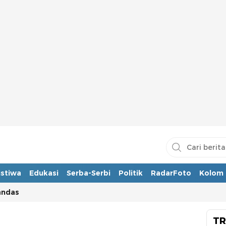
istiwa
Edukasi
Serba-Serbi
Politik
RadarFoto
Kolom
andas
TR