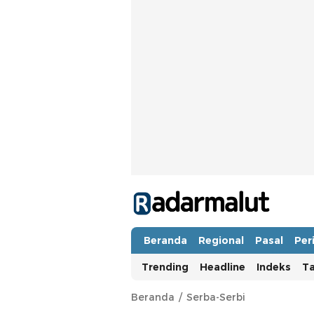
Radar Malut
Bacaan Nyindir
Beranda
Regional
Pasal
Per
Trending
Headline
Indeks
T
Beranda
Serba-Serbi