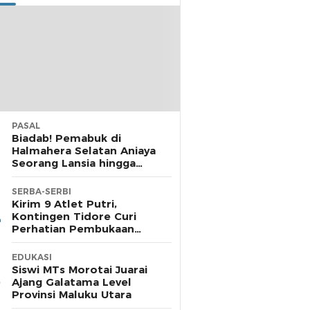
PASAL
Biadab! Pemabuk di
Halmahera Selatan Aniaya
Seorang Lansia hingga
Cacat, Polisi Diamkan
Laporan
SERBA-SERBI
Kirim 9 Atlet Putri,
Kontingen Tidore Curi
Perhatian Pembukaan
POPDA di Morotai
EDUKASI
Siswi MTs Morotai Juarai
Ajang Galatama Level
Provinsi Maluku Utara