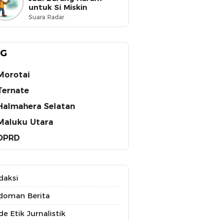
untuk Si Miskin
Suara Radar
AG
Morotai
Ternate
Halmahera Selatan
Maluku Utara
DPRD
daksi
doman Berita
e Etik Jurnalistik