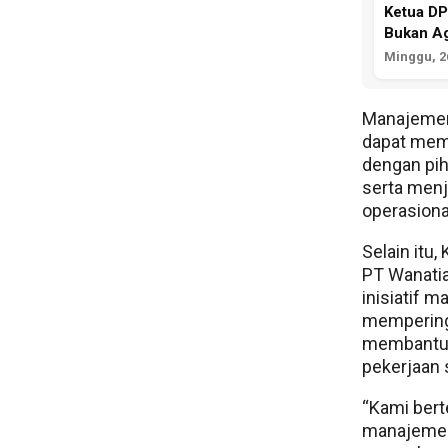
Ketua D
Bukan A
Minggu, 26
Manajemen 
dapat memp
dengan pi
serta menj
operasiona
Selain itu
PT Wanatia
inisiatif 
memperinga
membantu 
pekerjaan s
“Kami ber
manajemen