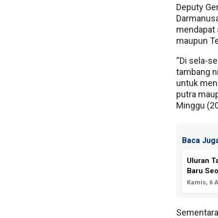
Deputy Gen
Darmanusa 
mendapat a
maupun Ten
“Di sela-s
tambang ni
untuk meng
putra maup
Minggu (20
Baca Juga
Uluran T
Baru Seo
Kamis, 6 
Sementara