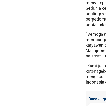
menyampai
Sedunia k
pentingnya
berpedoma
berdasark
“Semoga mo
membangu
karyawan d
Manajemen
selamat Ha
“Kami juga
ketenagake
mengacu p
Indonesia 
Baca Juga