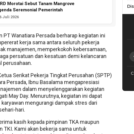
PRD Morotai Sebut Tanam Mangrove
Di
genda Seremonial Pemerintah
 Juli 2026
PT Wanatiara Persada berharap kegiatan ini
ererat kerja sama antara seluruh pekerja
hak manajemen, memperkokoh kebersamaan,
aga persatuan dan kesatuan demi kelancaran
l perusahaan.
C
, Ketua Serikat Pekerja Tingkat Perusahan (SPTP)
ra Persada, Ibnu Basalama mengapresiasi
manajemen dalam menyelenggarakan kegiatan
ti May Day. Menurutnya, kegiatan ini dapat
karyawan mengurangi dampak stres dari
ehari-hari.
terima kasih kepada pimpinan TKA maupun
 TKI. Kami akan bekerja sama untuk