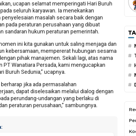
kan, ucapan selamat memperingati Hari Buruh
epada seluruh karyawan. Ia menekankan
 penyelesaian masalah secara baik dengan
n pada peraturan perusahaan yang dibuat
an sandaran hukum peraturan pemerintah.
T
men ini kita gunakan untuk saling menjaga dan
#
n kebersamaan, mempererat hubungan sesama
#
engan pihak manajemen. Sekali lagi, atas nama
 PT Wanatiara Persada, kami mengucapkan
#
ri Buruh Sedunia,” ucapnya.
#
 berharap jika ada permasalahan
#
rjaan, dapat diselesaikan melalui dialog dengan
ada perundang-undangan yang berlaku di
dan peraturan perusahaan,” sambungnya.
Re
Pe
:
Kod