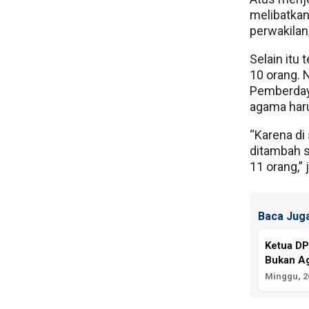
melibatka
perwakilan
Selain itu
10 orang. 
Pemberday
agama haru
“Karena di
ditambah s
11 orang,” 
Baca Juga
Ketua D
Bukan A
Minggu, 26