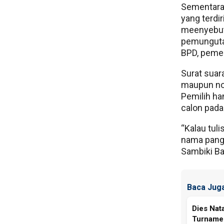
Sementara 
yang terdir
meenyebut
pemungutan
BPD, pemer
Surat suar
maupun no
Pemilih ha
calon pada 
“Kalau tul
nama pangg
Sambiki Ba
Baca Juga
Dies Nat
Turnamen