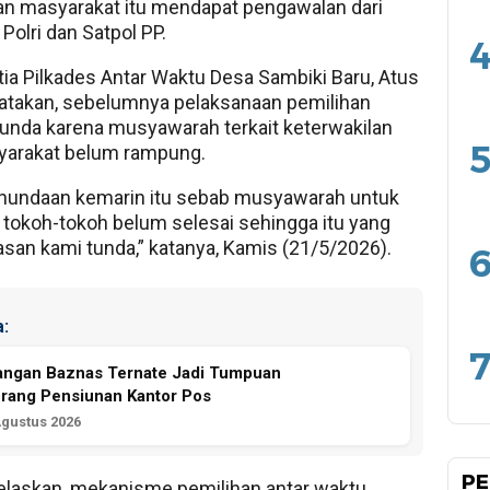
an masyarakat itu mendapat pengawalan dari
 Polri dan Satpol PP.
4
tia Pilkades Antar Waktu Desa Sambiki Baru, Atus
atakan, sebelumnya pelaksanaan pemilihan
unda karena musyawarah terkait keterwakilan
5
yarakat belum rampung.
enundaan kemarin itu sebab musyawarah untuk
 tokoh-tokoh belum selesai sehingga itu yang
asan kami tunda,” katanya, Kamis (21/5/2026).
6
:
7
angan Baznas Ternate Jadi Tumpuan
rang Pensiunan Kantor Pos
Agustus 2026
PE
laskan, mekanisme pemilihan antar waktu