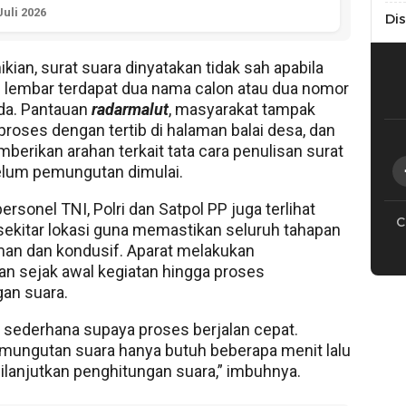
Juli 2026
Di
kian, surat suara dinyatakan tidak sah apabila
 lembar terdapat dua nama calon atau dua nomor
da. Pantauan
radarmalut
, masyarakat tampak
proses dengan tertib di halaman balai desa, dan
mberikan arahan terkait tata cara penulisan surat
elum pemungutan dimulai.
rsonel TNI, Polri dan Satpol PP juga terlihat
C
 sekitar lokasi guna memastikan seluruh tahapan
man dan kondusif. Aparat melakukan
 sejak awal kegiatan hingga proses
an suara.
 sederhana supaya proses berjalan cepat.
mungutan suara hanya butuh beberapa menit lalu
ilanjutkan penghitungan suara,” imbuhnya.