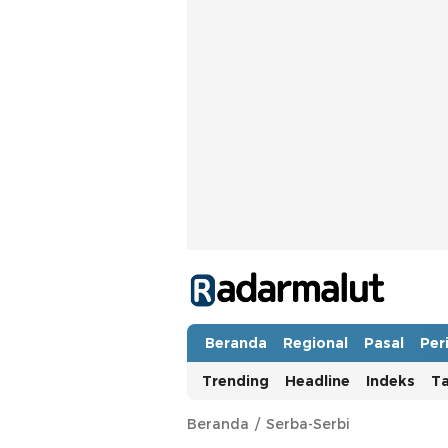
Radar Malut
Bacaan Nyindir
Beranda
Regional
Pasal
Per
Trending
Headline
Indeks
T
Beranda
Serba-Serbi