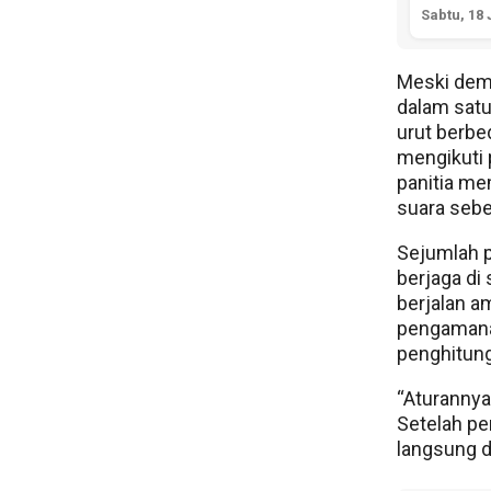
Sabtu, 18 
Meski demi
dalam satu
urut berbe
mengikuti 
panitia me
suara seb
Sejumlah pe
berjaga di
berjalan a
pengamanan
penghitung
“Aturannya
Setelah pe
langsung d