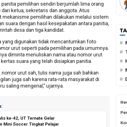
panitia pemilihan sendiri berjumlah lima orang
i dari ketua, sekretaris dan anggota. Atus
 mekanisme pemilihan dilakukan melalui sistem
 suara dengan hasil kesepakatan antara panitia,
intah desa dan tiga kandidat.
T
a yang digunakan tidak mencantumkan foto
#
mor urut seperti pada pemilihan pada umumnya.
#
nya diminta menuliskan nama atau nomor urut
kertas suara yang telah disiapkan panitia.
#
#
is nomor urut sah, tulis nama juga sah bahkan
ilan juga sah karena rata-rata masyarakat di
#
ru saling mengenal,” ujarnya.
Re
:
Pe
alis ke-42, UT Ternate Gelar
Kod
 Mini Soccer Tingkat Pelajar