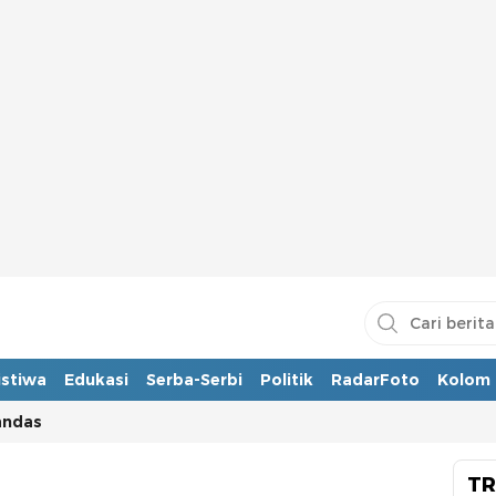
istiwa
Edukasi
Serba-Serbi
Politik
RadarFoto
Kolom
andas
TR