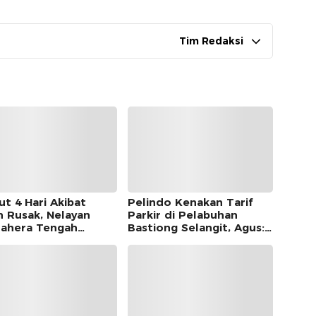
Tim Redaksi
ut 4 Hari Akibat
Pelindo Kenakan Tarif
n Rusak, Nelayan
Parkir di Pelabuhan
ahera Tengah
Bastiong Selangit, Agus:
mukan di Morotai
Pemkot Harus Ambil Alih